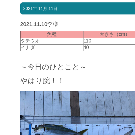
2021年 11月 11日
2021.11.10李様
魚種
大きさ（cm）
タチウオ
110
イナダ
40
～今日のひとこと～
やはり腕！！