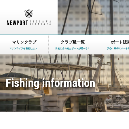
マリンクラブ
クラブ艇一覧
ボート販
マリンライフを堪能したい！
目的に合わせたボートが選べる！
安心・納得のボート
Fishing information