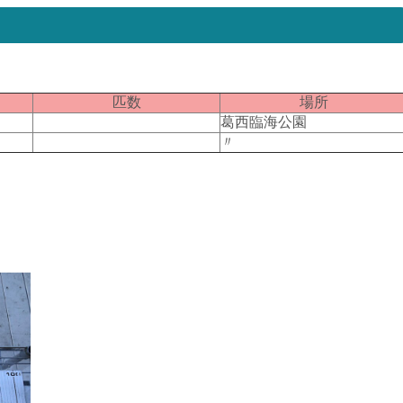
匹数
場所
葛西臨海公園
〃