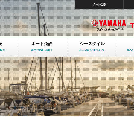
会社概要
売
ボート免許
シースタイル
選び！
長年の実績と信頼！
ボート遊びの新スタイル
安心な