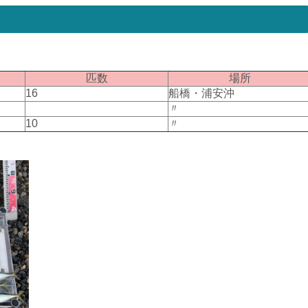
匹数
場所
16
船橋・浦安沖
〃
10
〃