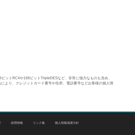
トRC4や168ビットTripleDESなど、非常に強力なものも含め、
れにより、クレジットカード番号や住所、電話番号などお客様の個人情
要
採用情報
リンク集
個人情報保護方針