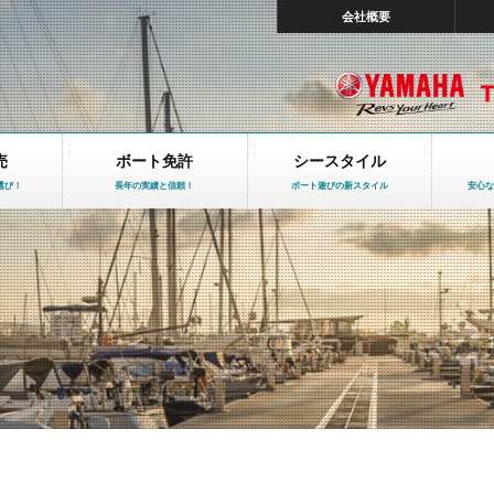
会社概要
売
ボート免許
シースタイル
選び！
長年の実績と信頼！
ボート遊びの新スタイル
安心な