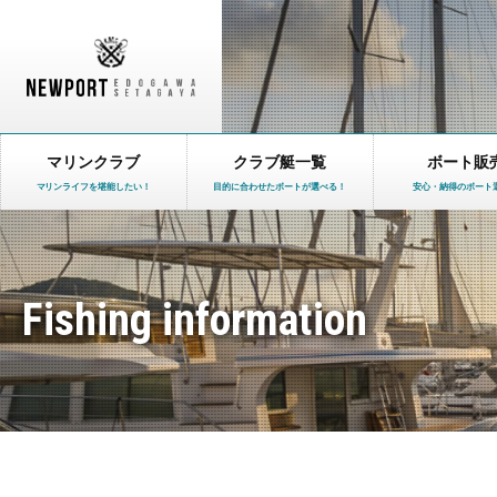
マリンクラブ
クラブ艇一覧
ボート販
マリンライフを堪能したい！
目的に合わせたボートが選べる！
安心・納得のボート
Fishing information