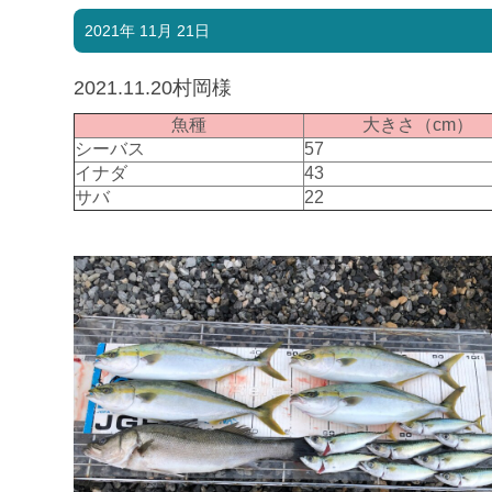
2021年 11月 21日
2021.11.20村岡様
魚種
大きさ（cm）
シーバス
57
イナダ
43
サバ
22