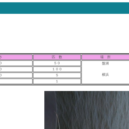
さ
匹 数
場 所
０
５０
盤洲
０
１００
横浜
０
５
１