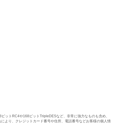
トRC4や168ビットTripleDESなど、非常に強力なものも含め、
れにより、クレジットカード番号や住所、電話番号などお客様の個人情