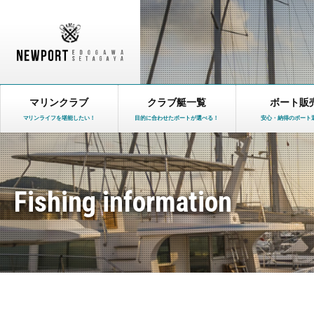
マリンクラブ
クラブ艇一覧
ボート販
マリンライフを堪能したい！
目的に合わせたボートが選べる！
安心・納得のボート
Fishing information