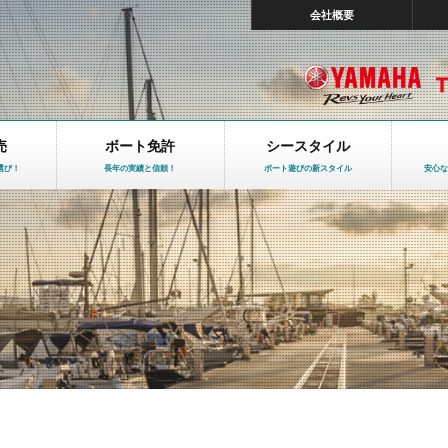
会社概要
売
ボート免許
シースタイル
選び！
長年の実績と信頼！
ボート遊びの新スタイル
安心な