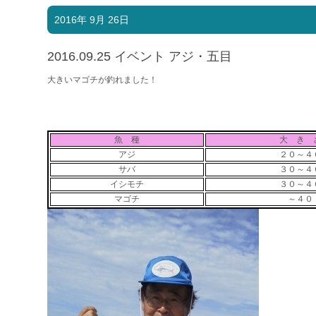
2016年 9月 26日
2016.09.25 イベント アジ・五目
大きいマゴチが釣れました！
魚 種
大 き 
アジ
２０～４
サバ
３０～４
イシモチ
３０～４
マゴチ
～４０