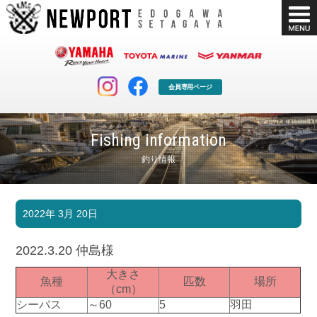
会員専用ページ
Fishing information
釣り情報
マリンクラブ
ボート販売
2022年 3月 20日
マリンライフを堪能したい！
安心・納得のボート選び！
ボート免許
シースタイル
2022.3.20 仲島様
長年の実績と信頼！
Sea-Style
大きさ
魚種
匹数
場所
店舗情報
公式ブログ
（cm）
Shop Info.
Blog
シーバス
～60
5
羽田