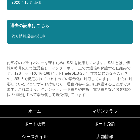
2026.7.18 丸山様
過去の記事はこちら
釣り情報過去の記事
お客様のプライバシーを守るためにSSLを使用しています。SSLとは、情
報を暗号化して送受信し、インターネット上での通信を保護する仕組みで
す。128ビットRC4や168ビットTripleDESなど、非常に強力なものも含
め、SSL3で規定されているすべての暗号化に対応しています。これらに対
応しているブラウザをお持ちなら、通信内容を強力に保護することができ
ます。これにより、クレジットカード番号や住所、電話番号などお客様の
個人情報をすべて暗号化して送受信しています
ホーム
マリンクラブ
ボート販売
ボート免許
シースタイル
店舗情報