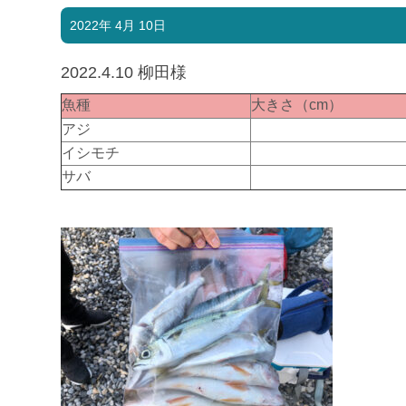
2022年 4月 10日
2022.4.10 柳田様
魚種
大きさ（cm）
アジ
イシモチ
サバ