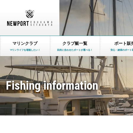
マリンクラブ
クラブ艇一覧
ボート販
マリンライフを堪能したい！
目的に合わせたボートが選べる！
安心・納得のボート
Fishing information