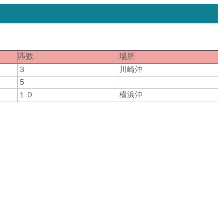
匹数
場所
３
川崎沖
５
１０
横浜沖