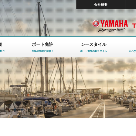
会社概要
売
ボート免許
シースタイル
選び！
長年の実績と信頼！
ボート遊びの新スタイル
安心な