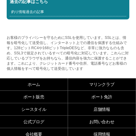
過去の記事はこちら
釣り情報過去の記事
お客様のプライバシーを守るためにSSLを使用しています。SSLとは、情
報を暗号化して送受信し、インターネット上での通信を保護する仕組みで
す。128ビットRC4や168ビットTripleDESなど、非常に強力なものも含
め、SSL3で規定されているすべての暗号化に対応しています。これらに対
応しているブラウザをお持ちなら、通信内容を強力に保護することができ
ます。これにより、クレジットカード番号や住所、電話番号などお客様の
個人情報をすべて暗号化して送受信しています
ホーム
マリンクラブ
ボート販売
ボート免許
シースタイル
店舗情報
公式ブログ
お問い合わせ
会社概要
採用情報