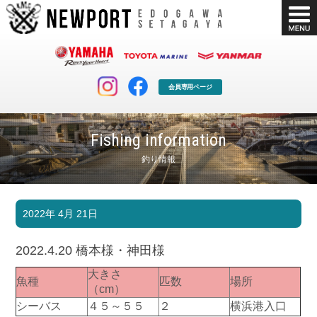
会員専用ページ
Fishing information
釣り情報
マリンクラブ
ボート販売
2022年 4月 21日
マリンライフを堪能したい！
安心・納得のボート選び！
ボート免許
シースタイル
2022.4.20 橋本様・神田様
長年の実績と信頼！
Sea-Style
大きさ
魚種
匹数
場所
店舗情報
公式ブログ
（cm）
Shop Info.
Blog
シーバス
４５～５５
２
横浜港入口