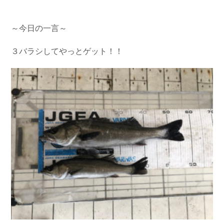
お問い合わせ
会社概要
Contact us
Company
～今日の一言～
採用情報
リンク集
３バラシしてやっとゲット！！
Recruit
Link