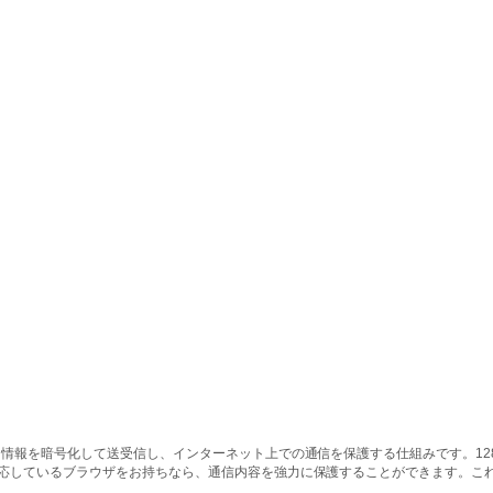
情報を暗号化して送受信し、インターネット上での通信を保護する仕組みです。128ビッ
対応しているブラウザをお持ちなら、通信内容を強力に保護することができます。こ