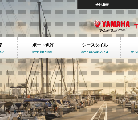
会社概要
売
ボート免許
シースタイル
選び！
長年の実績と信頼！
ボート遊びの新スタイル
安心な