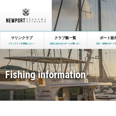
マリンクラブ
クラブ艇一覧
ボート販
マリンライフを堪能したい！
目的に合わせたボートが選べる！
安心・納得のボート
Fishing information