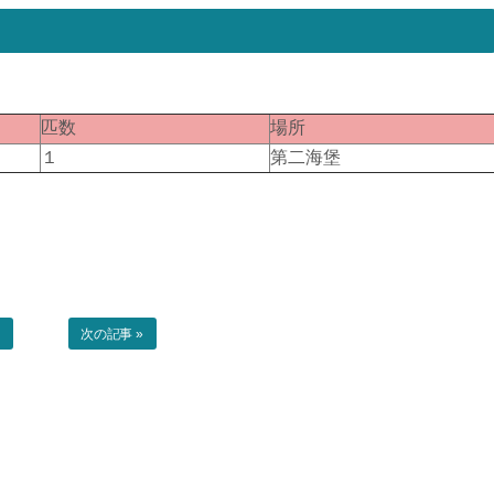
匹数
場所
１
第二海堡
事
次の記事 »