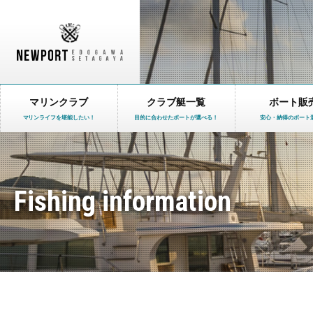
マリンクラブ
クラブ艇一覧
ボート販
マリンライフを堪能したい！
目的に合わせたボートが選べる！
安心・納得のボート
Fishing information