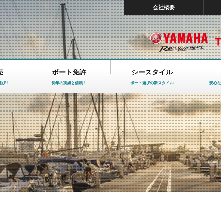
会社概要
売
ボート免許
シースタイル
選び！
長年の実績と信頼！
ボート遊びの新スタイル
安心な