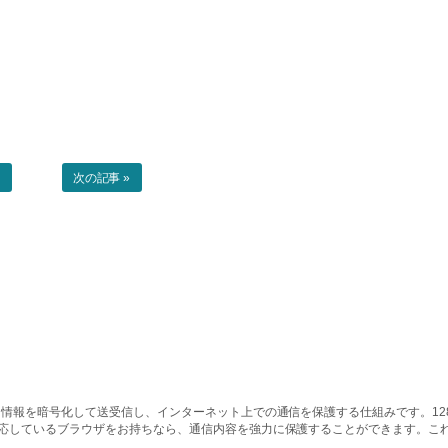
事
次の記事 »
情報を暗号化して送受信し、インターネット上での通信を保護する仕組みです。128ビッ
対応しているブラウザをお持ちなら、通信内容を強力に保護することができます。こ