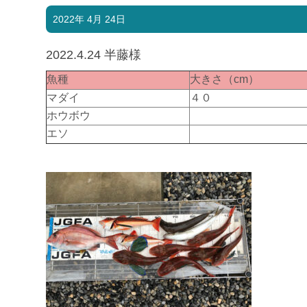
2022年 4月 24日
2022.4.24 半藤様
魚種
大きさ（cm）
マダイ
４０
ホウボウ
エソ