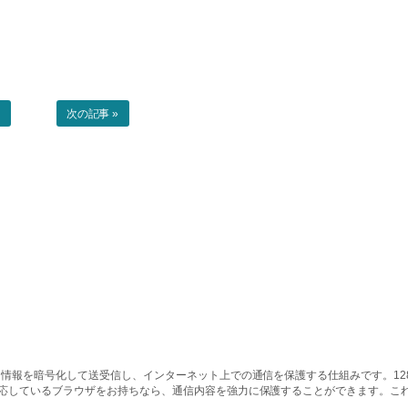
事
次の記事 »
情報を暗号化して送受信し、インターネット上での通信を保護する仕組みです。128ビッ
対応しているブラウザをお持ちなら、通信内容を強力に保護することができます。こ