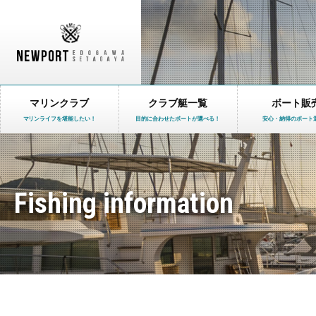
マリンクラブ
クラブ艇一覧
ボート販
マリンライフを堪能したい！
目的に合わせたボートが選べる！
安心・納得のボート
Fishing information