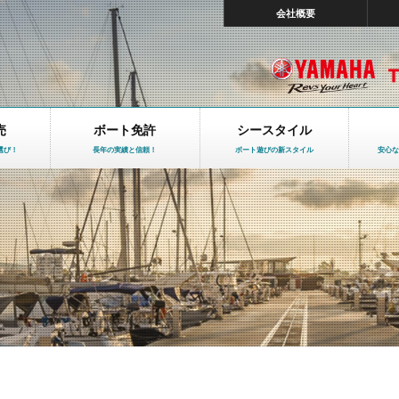
会社概要
売
ボート免許
シースタイル
選び！
長年の実績と信頼！
ボート遊びの新スタイル
安心な