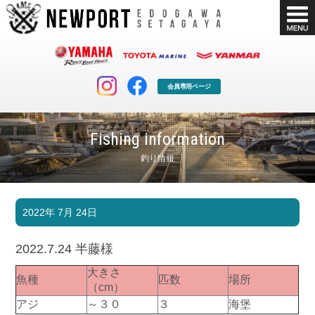
会員専用ページ
Fishing information
釣り情報
マリンクラブ
ボート販売
2022年 7月 24日
マリンライフを堪能したい！
安心・納得のボート選び！
ボート免許
シースタイル
2022.7.24 半藤様
長年の実績と信頼！
Sea-Style
大きさ
魚種
匹数
場所
店舗情報
公式ブログ
（cm）
Shop Info.
Blog
アジ
～３０
３
海堡