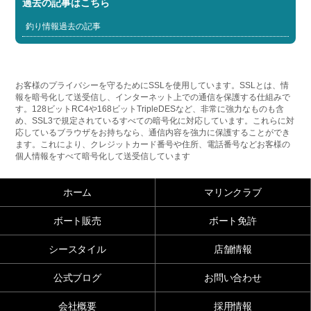
過去の記事はこちら
釣り情報過去の記事
お客様のプライバシーを守るためにSSLを使用しています。SSLとは、情
報を暗号化して送受信し、インターネット上での通信を保護する仕組みで
す。128ビットRC4や168ビットTripleDESなど、非常に強力なものも含
め、SSL3で規定されているすべての暗号化に対応しています。これらに対
応しているブラウザをお持ちなら、通信内容を強力に保護することができ
ます。これにより、クレジットカード番号や住所、電話番号などお客様の
個人情報をすべて暗号化して送受信しています
ホーム
マリンクラブ
ボート販売
ボート免許
シースタイル
店舗情報
公式ブログ
お問い合わせ
会社概要
採用情報