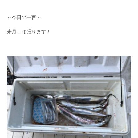
お問い合わせ
会社概要
Contact us
Company
～今日の一言～
採用情報
リンク集
来月、頑張ります！
Recruit
Link