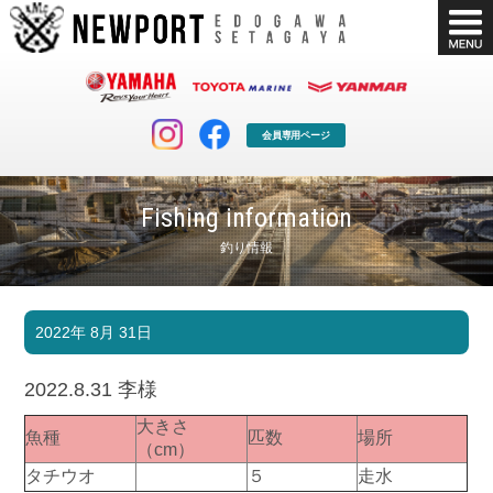
会員専用ページ
Fishing information
釣り情報
マリンクラブ
ボート販売
2022年 8月 31日
マリンライフを堪能したい！
安心・納得のボート選び！
ボート免許
シースタイル
2022.8.31 李様
長年の実績と信頼！
Sea-Style
大きさ
魚種
匹数
場所
店舗情報
公式ブログ
（cm）
Shop Info.
Blog
タチウオ
５
走水