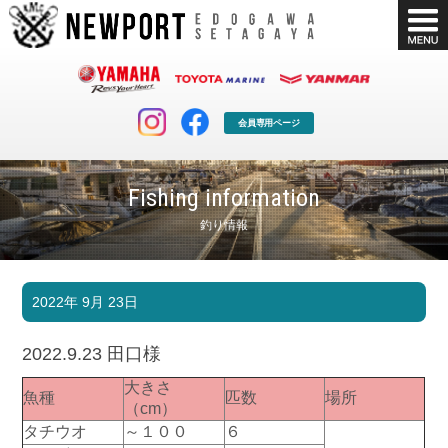
会員専用ページ
Fishing information
釣り情報
マリンクラブ
ボート販売
2022年 9月 23日
マリンライフを堪能したい！
安心・納得のボート選び！
ボート免許
シースタイル
2022.9.23 田口様
長年の実績と信頼！
Sea-Style
大きさ
魚種
匹数
場所
店舗情報
公式ブログ
（cm）
Shop Info.
Blog
タチウオ
～１００
６