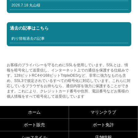
2026.7.18 丸山様
過去の記事はこちら
釣り情報過去の記事
お客様のプライバシーを守るためにSSLを使用しています。SSLとは、情
報を暗号化して送受信し、インターネット上での通信を保護する仕組みで
す。128ビットRC4や168ビットTripleDESなど、非常に強力なものも含
め、SSL3で規定されているすべての暗号化に対応しています。これらに対
応しているブラウザをお持ちなら、通信内容を強力に保護することができ
ます。これにより、クレジットカード番号や住所、電話番号などお客様の
個人情報をすべて暗号化して送受信しています
ホーム
マリンクラブ
ボート販売
ボート免許
シースタイル
店舗情報