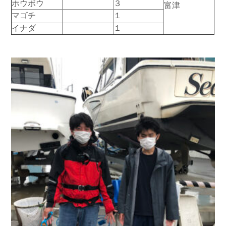
ホウボウ
３
富津
お問い合わせ
会社概要
マゴチ
１
Contact us
Company
イナダ
１
採用情報
リンク集
Recruit
Link