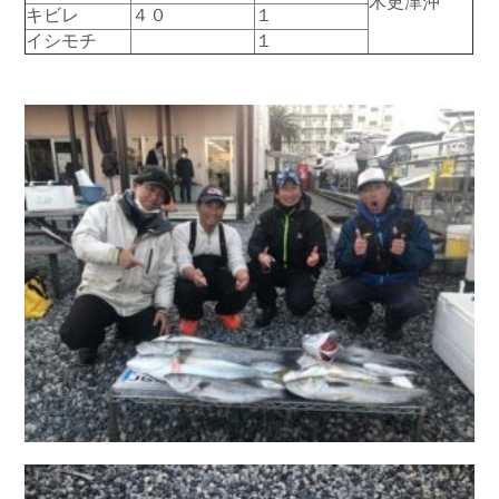
木更津沖
キビレ
４０
１
お問い合わせ
会社概要
イシモチ
１
Contact us
Company
採用情報
リンク集
Recruit
Link