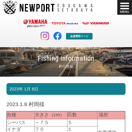
会員専用ページ
Fishing information
釣り情報
マリンクラブ
ボート販売
2023年 1月 8日
マリンライフを堪能したい！
安心・納得のボート選び！
ボート免許
シースタイル
2023.1.8 村岡様
長年の実績と信頼！
Sea-Style
魚種
大きさ（cm）
匹数
場所
店舗情報
公式ブログ
シーバス
～７５
５
Shop Info.
Blog
イナダ
７０
１