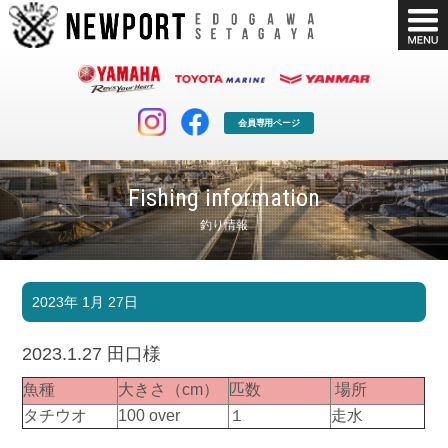
会員専用ページ
Fishing information
釣り情報
マリンクラブ
ボート販売
2023年 1月 27日
マリンライフを堪能したい！
安心・納得のボート選び！
ボート免許
シースタイル
2023.1.27 田口様
長年の実績と信頼！
Sea-Style
魚種
大きさ（cm）
匹数
場所
店舗情報
公式ブログ
タチウオ
100 over
１
走水
Shop Info.
Blog