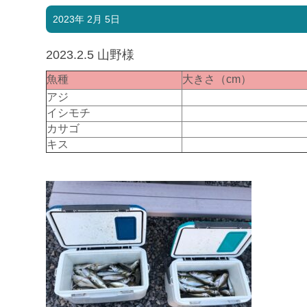
2023年 2月 5日
2023.2.5 山野様
魚種
大きさ（cm）
アジ
イシモチ
カサゴ
キス