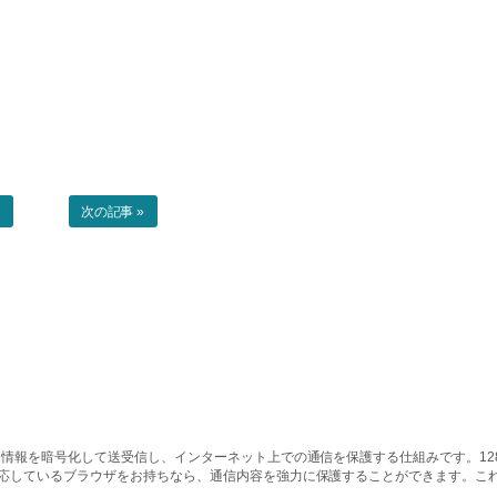
事
次の記事 »
情報を暗号化して送受信し、インターネット上での通信を保護する仕組みです。128ビッ
対応しているブラウザをお持ちなら、通信内容を強力に保護することができます。こ