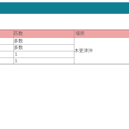
匹数
場所
多数
多数
木更津沖
１
１