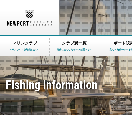
マリンクラブ
クラブ艇一覧
ボート販
マリンライフを堪能したい！
目的に合わせたボートが選べる！
安心・納得のボート
Fishing information