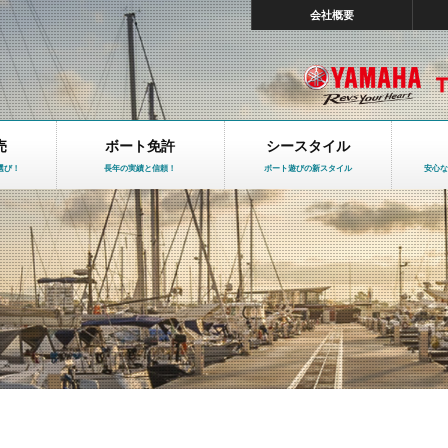
会社概要
売
ボート免許
シースタイル
選び！
長年の実績と信頼！
ボート遊びの新スタイル
安心な