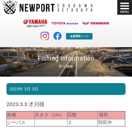
会員専用ページ
Fishing information
釣り情報
マリンクラブ
ボート販売
2023年 3月 3日
マリンライフを堪能したい！
安心・納得のボート選び！
ボート免許
シースタイル
2023.3.3 才川様
長年の実績と信頼！
Sea-Style
魚種
大きさ（cm）
匹数
場所
店舗情報
公式ブログ
シーバス
２
羽田沖
Shop Info.
Blog