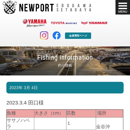
会員専用ページ
Fishing information
釣り情報
マリンクラブ
ボート販売
2023年 3月 4日
マリンライフを堪能したい！
安心・納得のボート選び！
ボート免許
シースタイル
2023.3.4 田口様
長年の実績と信頼！
Sea-Style
魚種
大きさ（cm）
匹数
場所
店舗情報
公式ブログ
ササノハベ
１
Shop Info.
Blog
ラ
金谷沖