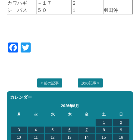
カワハギ
～１７
２
お問い合わせ
会社概要
シーバス
５０
１
羽田沖
Contact us
Company
採用情報
リンク集
Recruit
Link
Facebook
Twitter
« 前の記事
次の記事 »
カレンダー
2026年8月
月
火
水
木
金
土
日
1
2
3
4
5
6
7
8
9
10
11
12
13
14
15
16