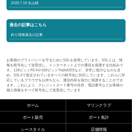
2026.7.18 丸山様
過去の記事はこちら
釣り情報過去の記事
お客様のプライバシーを守るためにSSLを使用しています。SSLとは、情
報を暗号化して送受信し、インターネット上での通信を保護する仕組みで
す。128ビットRC4や168ビットTripleDESなど、非常に強力なものも含
め、SSL3で規定されているすべての暗号化に対応しています。これらに対
応しているブラウザをお持ちなら、通信内容を強力に保護することができ
ます。これにより、クレジットカード番号や住所、電話番号などお客様の
個人情報をすべて暗号化して送受信しています
ホーム
マリンクラブ
ボート販売
ボート免許
シースタイル
店舗情報