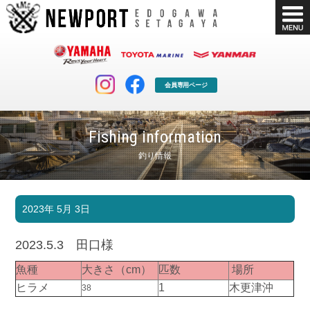
会員専用ページ
Fishing information
釣り情報
マリンクラブ
ボート販売
2023年 5月 3日
マリンライフを堪能したい！
安心・納得のボート選び！
ボート免許
シースタイル
2023.5.3 田口様
長年の実績と信頼！
Sea-Style
魚種
大きさ（cm）
匹数
場所
店舗情報
公式ブログ
ヒラメ
1
木更津沖
38
Shop Info.
Blog