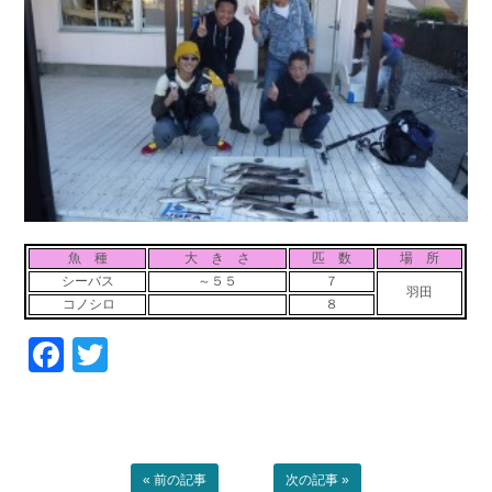
お問い合わせ
会社概要
Contact us
Company
採用情報
リンク集
Recruit
Link
魚 種
大 き さ
匹 数
場 所
シーバス
～５５
７
羽田
コノシロ
８
Facebook
Twitter
« 前の記事
次の記事 »