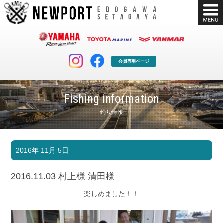
会員専用ページ
Fishing information
釣り情報
マリンクラブ
ボート販売
2016年 11月 5日
マリンライフを堪能したい！
安心・納得のボート選び！
ボート免許
シースタイル
2016.11.03 村上様 清田様
長年の実績と信頼！
Sea-Style
楽しめました！！
店舗情報
公式ブログ
Shop Info.
Blog