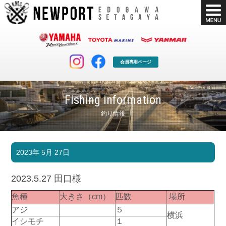
会員専用ページ
Fishing information
釣り情報
マリンクラブ
ボート販売
2023年 5月 27日
マリンライフを堪能したい！
安心・納得のボート選び！
ボート免許
シースタイル
2023.5.27 田口様
長年の実績と信頼！
Sea-Style
魚種
大きさ（cm）
匹数
場所
店舗情報
公式ブログ
アジ
５
横浜
Shop Info.
Blog
イシモチ
１