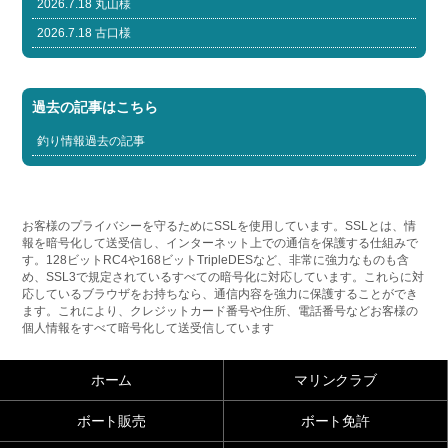
2026.7.18 丸山様
2026.7.18 古口様
過去の記事はこちら
釣り情報過去の記事
お客様のプライバシーを守るためにSSLを使用しています。SSLとは、情
報を暗号化して送受信し、インターネット上での通信を保護する仕組みで
す。128ビットRC4や168ビットTripleDESなど、非常に強力なものも含
め、SSL3で規定されているすべての暗号化に対応しています。これらに対
応しているブラウザをお持ちなら、通信内容を強力に保護することができ
ます。これにより、クレジットカード番号や住所、電話番号などお客様の
個人情報をすべて暗号化して送受信しています
ホーム
マリンクラブ
ボート販売
ボート免許