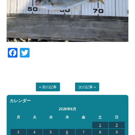
Facebook
Twitter
« 前の記事
次の記事 »
カレンダー
2026年8月
月
火
水
木
金
土
日
1
2
3
4
5
6
7
8
9