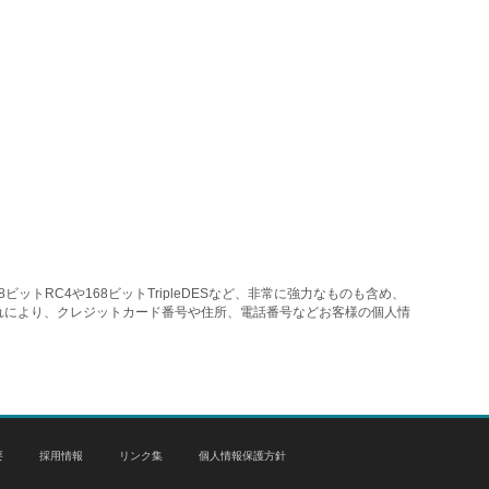
トRC4や168ビットTripleDESなど、非常に強力なものも含め、
れにより、クレジットカード番号や住所、電話番号などお客様の個人情
要
採用情報
リンク集
個人情報保護方針