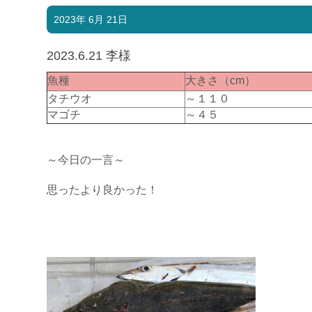
2023年 6月 21日
2023.6.21 李様
魚種
大きさ（cm）
タチウオ
～１１０
マゴチ
～４５
～今日の一言～
思ったより良かった！