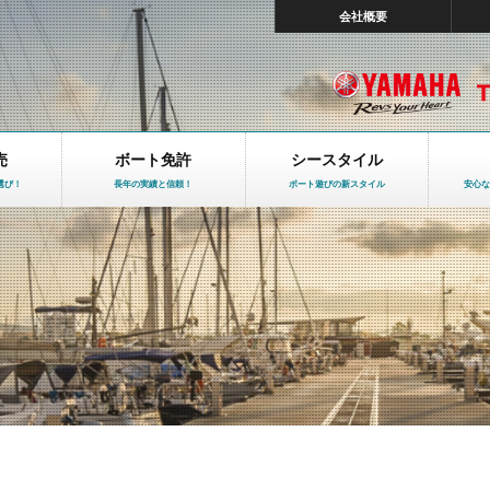
会社概要
売
ボート免許
シースタイル
選び！
長年の実績と信頼！
ボート遊びの新スタイル
安心な