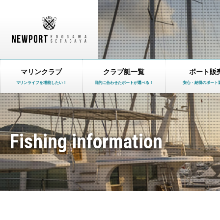
マリンクラブ
クラブ艇一覧
ボート販
マリンライフを堪能したい！
目的に合わせたボートが選べる！
安心・納得のボート
Fishing information