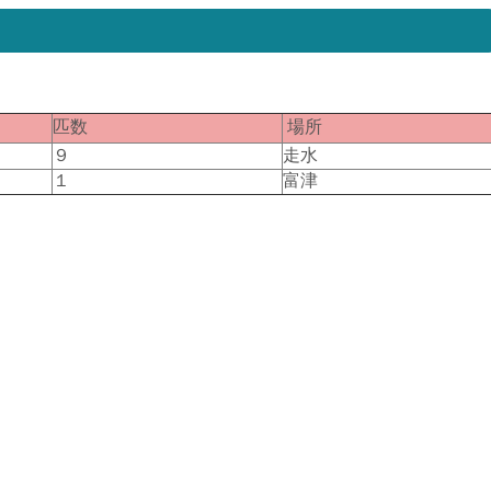
匹数
場所
９
走水
１
富津