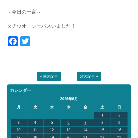
お問い合わせ
会社概要
～今日の一言～
Contact us
Company
採用情報
リンク集
タチウオ・シーバスいました！
Recruit
Link
Facebook
Twitter
« 前の記事
次の記事 »
カレンダー
2026年8月
月
火
水
木
金
土
日
1
2
3
4
5
6
7
8
9
10
11
12
13
14
15
16
17
18
19
20
21
22
23