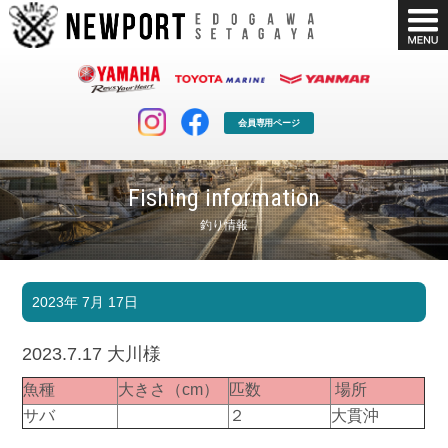
会員専用ページ
Fishing information
釣り情報
マリンクラブ
ボート販売
2023年 7月 17日
マリンライフを堪能したい！
安心・納得のボート選び！
ボート免許
シースタイル
2023.7.17 大川様
長年の実績と信頼！
Sea-Style
魚種
大きさ（cm）
匹数
場所
店舗情報
公式ブログ
サバ
２
大貫沖
Shop Info.
Blog