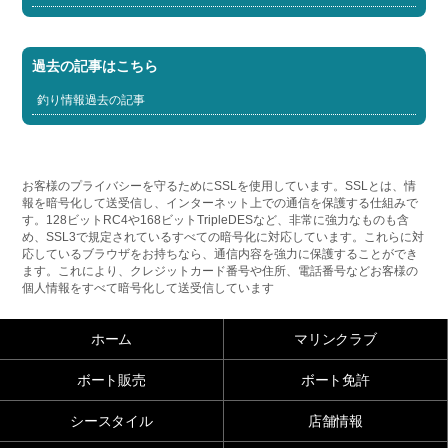
過去の記事はこちら
釣り情報過去の記事
お客様のプライバシーを守るためにSSLを使用しています。SSLとは、情
報を暗号化して送受信し、インターネット上での通信を保護する仕組みで
す。128ビットRC4や168ビットTripleDESなど、非常に強力なものも含
め、SSL3で規定されているすべての暗号化に対応しています。これらに対
応しているブラウザをお持ちなら、通信内容を強力に保護することができ
ます。これにより、クレジットカード番号や住所、電話番号などお客様の
個人情報をすべて暗号化して送受信しています
ホーム
マリンクラブ
ボート販売
ボート免許
シースタイル
店舗情報