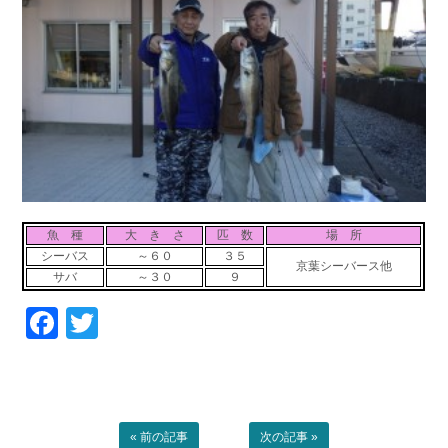
お問い合わせ
会社概要
Contact us
Company
採用情報
リンク集
Recruit
Link
魚 種
大 き さ
匹 数
場 所
シーバス
～６０
３５
京葉シーバース他
サバ
～３０
９
Facebook
Twitter
« 前の記事
次の記事 »