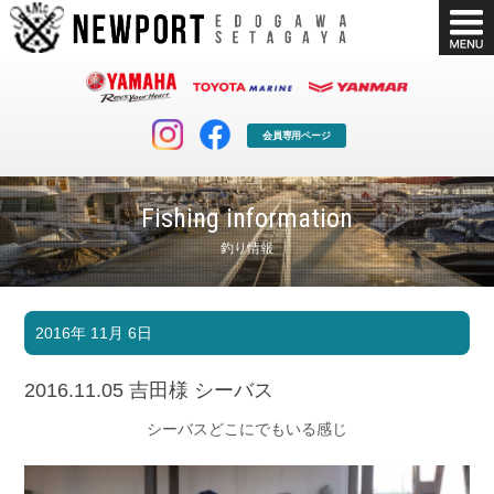
会員専用ページ
Fishing information
釣り情報
マリンクラブ
ボート販売
2016年 11月 6日
マリンライフを堪能したい！
安心・納得のボート選び！
ボート免許
シースタイル
2016.11.05 吉田様 シーバス
長年の実績と信頼！
Sea-Style
シーバスどこにでもいる感じ
店舗情報
公式ブログ
Shop Info.
Blog