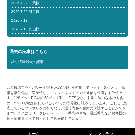
2026.7.27 二葉様
2026.7.25 田口様
2026.7.19
2026.7.18 丸山様
過去の記事はこちら
釣り情報過去の記事
お客様のプライバシーを守るためにSSLを使用しています。SSLとは、情
報を暗号化して送受信し、インターネット上での通信を保護する仕組みで
す。128ビットRC4や168ビットTripleDESなど、非常に強力なものも含
め、SSL3で規定されているすべての暗号化に対応しています。これらに対
応しているブラウザをお持ちなら、通信内容を強力に保護することができ
ます。これにより、クレジットカード番号や住所、電話番号などお客様の
個人情報をすべて暗号化して送受信しています
ホーム
マリンクラブ