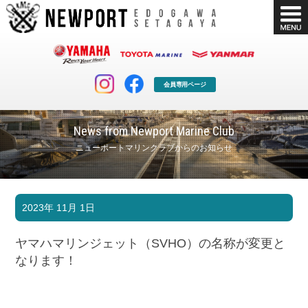
会員専用ページ
News from Newport Marine Club
ニューポートマリンクラブからのお知らせ
マリンクラブ
ボート販売
2023年 11月 1日
マリンライフを堪能したい！
安心・納得のボート選び！
ボート免許
シースタイル
ヤマハマリンジェット（SVHO）の名称が変更と
長年の実績と信頼！
Sea-Style
なります！
店舗情報
公式ブログ
Shop Info.
Blog