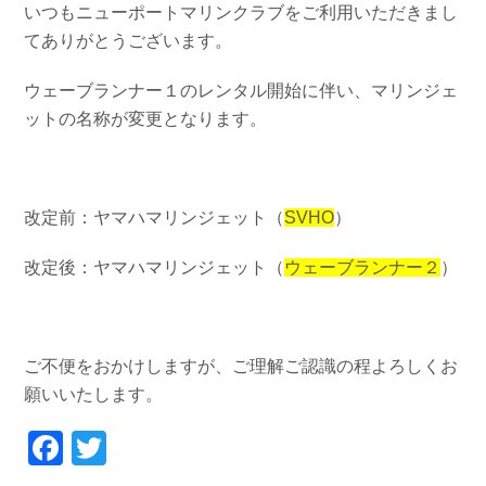
いつもニューポートマリンクラブをご利用いただきまし
お問い合わせ
会社概要
てありがとうございます。
Contact us
Company
ウェーブランナー１のレンタル開始に伴い、マリンジェ
採用情報
リンク集
Recruit
Link
ットの名称が変更となります。
改定前：ヤマハマリンジェット（
SVHO
）
改定後：ヤマハマリンジェット（
ウェーブランナー２
）
ご不便をおかけしますが、ご理解ご認識の程よろしくお
願いいたします。
Facebook
Twitter