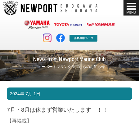
会員専用ページ
News from Newport Marine Club
ニューポートマリンクラブからのお知らせ
マリンクラブ
ボート販売
2024年 7月 1日
マリンライフを堪能したい！
安心・納得のボート選び！
ボート免許
シースタイル
7月・8月は休まず営業いたします！！！
長年の実績と信頼！
Sea-Style
【再掲載】
店舗情報
公式ブログ
Shop Info.
Blog