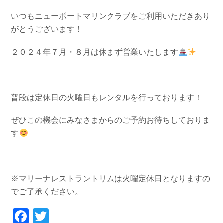
お問い合わせ
会社概要
いつもニューポートマリンクラブをご利用いただきあり
Contact us
Company
がとうございます！
採用情報
リンク集
２０２４年７月・８月は休まず営業いたします
Recruit
Link
普段は定休日の火曜日もレンタルを行っております！
ぜひこの機会にみなさまからのご予約お待ちしておりま
す
※マリーナレストラントリムは火曜定休日となりますの
でご了承ください。
Facebook
Twitter