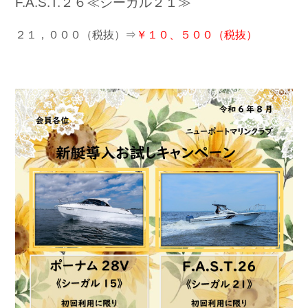
F.A.S.T.２６≪シーガル２１≫
２１，０００（税抜）⇒
￥１０、５００（税抜）