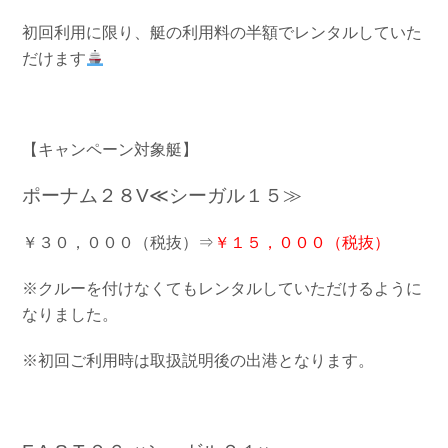
お問い合わせ
会社概要
初回利用に限り、艇の利用料の半額でレンタルしていた
Contact us
Company
だけます
採用情報
リンク集
Recruit
Link
【キャンペーン対象艇】
ポーナム２８V≪シーガル１５≫
￥３０，０００（税抜）⇒
￥１５，０００（税抜）
※クルーを付けなくてもレンタルしていただけるように
なりました。
※初回ご利用時は取扱説明後の出港となります。