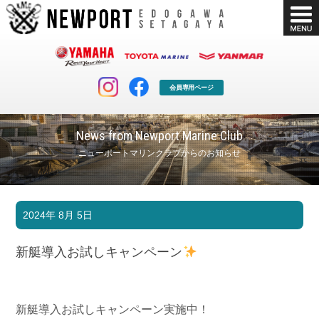
会員専用ページ
News from Newport Marine Club
ニューポートマリンクラブからのお知らせ
マリンクラブ
ボート販売
2024年 8月 5日
マリンライフを堪能したい！
安心・納得のボート選び！
ボート免許
シースタイル
新艇導入お試しキャンペーン
長年の実績と信頼！
Sea-Style
店舗情報
公式ブログ
Shop Info.
Blog
新艇導入お試しキャンペーン実施中！