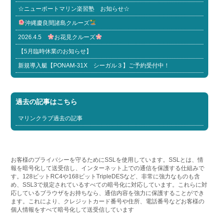
☆ニューポートマリン楽習塾 お知らせ☆
沖縄慶良間諸島クルーズ
2026.4.5
お花見クルーズ
【5月臨時休業のお知らせ】
新規導入艇【PONAM-31X シーガル３】ご予約受付中！
過去の記事はこちら
マリンクラブ過去の記事
お客様のプライバシーを守るためにSSLを使用しています。SSLとは、情
報を暗号化して送受信し、インターネット上での通信を保護する仕組みで
す。128ビットRC4や168ビットTripleDESなど、非常に強力なものも含
め、SSL3で規定されているすべての暗号化に対応しています。これらに対
応しているブラウザをお持ちなら、通信内容を強力に保護することができ
ます。これにより、クレジットカード番号や住所、電話番号などお客様の
個人情報をすべて暗号化して送受信しています