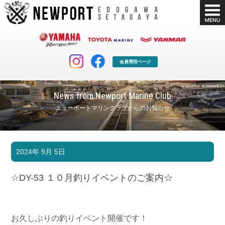
会員専用ページ
News from Newport Marine Club
ニューポートマリンクラブからのお知らせ
マリンクラブ
ボート販売
2024年 9月 5日
マリンライフを堪能したい！
安心・納得のボート選び！
ボート免許
シースタイル
☆DY-53 １０月釣りイベントのご案内☆
長年の実績と信頼！
Sea-Style
店舗情報
公式ブログ
Shop Info.
Blog
お久しぶりの釣りイベント開催です！