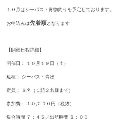
お問い合わせ
会社概要
１０月はシーバス・青物釣りを予定しております。
Contact us
Company
先着順
お申込みは
となります
採用情報
リンク集
Recruit
Link
【開催日程詳細】
開催日： １０月１９日（土）
魚種： シーバス・青物
定員： ８名（１組２名様まで）
参加費： １０,０００円（税抜）
集合時間 ７：４５／出航時間 ８：００