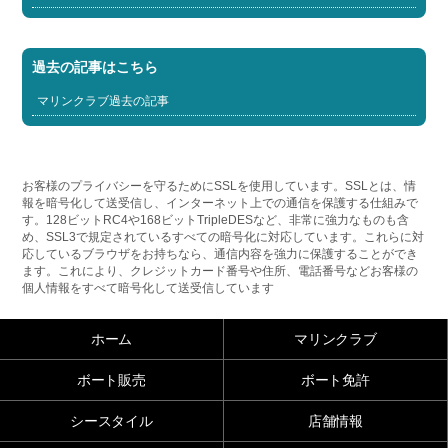
過去の記事はこちら
マリンクラブ過去の記事
お客様のプライバシーを守るためにSSLを使用しています。SSLとは、情
報を暗号化して送受信し、インターネット上での通信を保護する仕組みで
す。128ビットRC4や168ビットTripleDESなど、非常に強力なものも含
め、SSL3で規定されているすべての暗号化に対応しています。これらに対
応しているブラウザをお持ちなら、通信内容を強力に保護することができ
ます。これにより、クレジットカード番号や住所、電話番号などお客様の
個人情報をすべて暗号化して送受信しています
ホーム
マリンクラブ
ボート販売
ボート免許
シースタイル
店舗情報