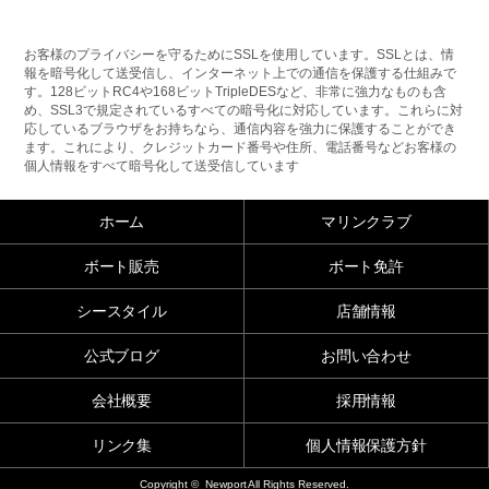
お客様のプライバシーを守るためにSSLを使用しています。SSLとは、情
報を暗号化して送受信し、インターネット上での通信を保護する仕組みで
す。128ビットRC4や168ビットTripleDESなど、非常に強力なものも含
め、SSL3で規定されているすべての暗号化に対応しています。これらに対
応しているブラウザをお持ちなら、通信内容を強力に保護することができ
ます。これにより、クレジットカード番号や住所、電話番号などお客様の
個人情報をすべて暗号化して送受信しています
ホーム
マリンクラブ
ボート販売
ボート免許
シースタイル
店舗情報
公式ブログ
お問い合わせ
会社概要
採用情報
リンク集
個人情報保護方針
Copyright © Newport All Rights Reserved.