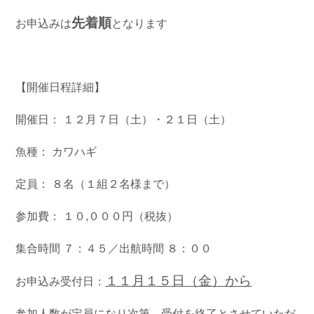
お問い合わせ
会社概要
先着順
お申込みは
となります
Contact us
Company
採用情報
リンク集
Recruit
Link
【開催日程詳細】
開催日： １２月７日（土）・２１日（土）
魚種： カワハギ
定員： ８名（１組２名様まで）
参加費： １０,０００円（税抜）
集合時間 ７：４５／出航時間 ８：００
１１月１５日（金）
から
お申込み受付日：
参加人数が定員になり次第、受付を終了とさせていただ