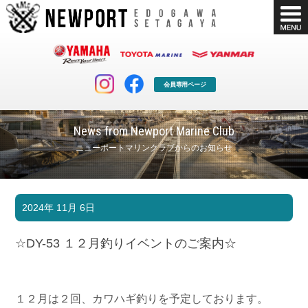
会員専用ページ
News from Newport Marine Club
ニューポートマリンクラブからのお知らせ
マリンクラブ
ボート販売
2024年 11月 6日
マリンライフを堪能したい！
安心・納得のボート選び！
ボート免許
シースタイル
☆DY-53 １２月釣りイベントのご案内☆
長年の実績と信頼！
Sea-Style
店舗情報
公式ブログ
Shop Info.
Blog
１２月は２回、カワハギ釣りを予定しております。