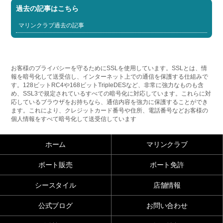
過去の記事はこちら
マリンクラブ過去の記事
お客様のプライバシーを守るためにSSLを使用しています。SSLとは、情
報を暗号化して送受信し、インターネット上での通信を保護する仕組みで
す。128ビットRC4や168ビットTripleDESなど、非常に強力なものも含
め、SSL3で規定されているすべての暗号化に対応しています。これらに対
応しているブラウザをお持ちなら、通信内容を強力に保護することができ
ます。これにより、クレジットカード番号や住所、電話番号などお客様の
個人情報をすべて暗号化して送受信しています
ホーム
マリンクラブ
ボート販売
ボート免許
シースタイル
店舗情報
公式ブログ
お問い合わせ