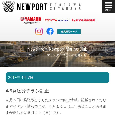
会員専用ページ
News from Newport Marine Club
ニューポートマリンクラブからのお知らせ
マリンクラブ
ボート販売
2017年 4月 7日
マリンライフを堪能したい！
安心・納得のボート選び！
ボート免許
シースタイル
4/5発送分チラシ訂正
長年の実績と信頼！
Sea-Style
４月５日に発送致しましたチラシの釣り情報に記載されており
店舗情報
公式ブログ
ますイベント情報ですが、４月１５日（土）深場五目とありま
Shop Info.
Blog
すが正しくは６月１１（日）です。