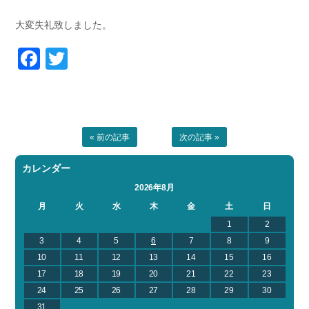
お問い合わせ
会社概要
大変失礼致しました。
Contact us
Company
Facebook
Twitter
採用情報
リンク集
Recruit
Link
« 前の記事
次の記事 »
カレンダー
2026年8月
月
火
水
木
金
土
日
1
2
3
4
5
6
7
8
9
10
11
12
13
14
15
16
17
18
19
20
21
22
23
24
25
26
27
28
29
30
31