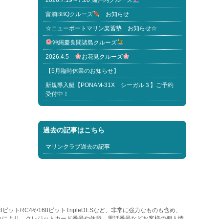
2026.7.19～7.20 瀬戸内クルーズ
富浦BBQクルーズ
お知らせ
☆ニューポートマリン楽習塾 お知らせ☆
沖縄慶良間諸島クルーズ
2026.4.5
お花見クルーズ
【5月臨時休業のお知らせ】
新規導入艇【PONAM-31X シーガル３】ご予約
受付中！
過去の記事はこちら
マリンクラブ過去の記事
トRC4や168ビットTripleDESなど、非常に強力なものも含め、
れにより、クレジットカード番号や住所、電話番号などお客様の個人情