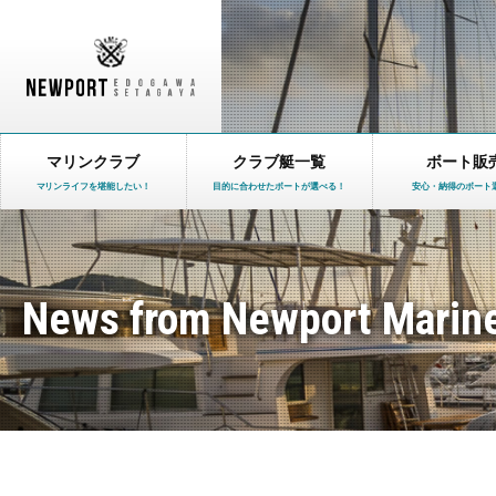
マリンクラブ
クラブ艇一覧
ボート販
マリンライフを堪能したい！
目的に合わせたボートが選べる！
安心・納得のボート
News from Newport Marin