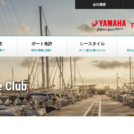
会社概要
売
ボート免許
シースタイル
選び！
長年の実績と信頼！
ボート遊びの新スタイル
安心な
e Club