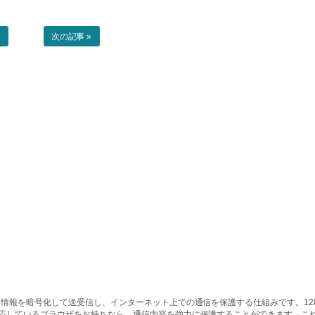
事
次の記事 »
情報を暗号化して送受信し、インターネット上での通信を保護する仕組みです。128ビッ
対応しているブラウザをお持ちなら、通信内容を強力に保護することができます。こ