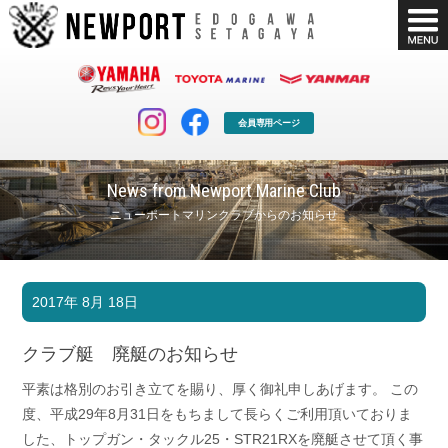
会員専用ページ
News from Newport Marine Club
ニューポートマリンクラブからのお知らせ
マリンクラブ
ボート販売
2017年 8月 18日
マリンライフを堪能したい！
安心・納得のボート選び！
ボート免許
シースタイル
クラブ艇 廃艇のお知らせ
長年の実績と信頼！
Sea-Style
平素は格別のお引き立てを賜り、厚く御礼申しあげます。 この
店舗情報
公式ブログ
度、平成29年8月31日をもちまして長らくご利用頂いておりま
Shop Info.
Blog
した、トップガン・タックル25・STR21RXを廃艇させて頂く事