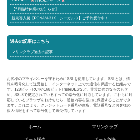
2026.4.5
お花見クルーズ
【5月臨時休業のお知らせ】
新規導入艇【PONAM-31X シーガル３】ご予約受付中！
過去の記事はこちら
マリンクラブ過去の記事
お客様のプライバシーを守るためにSSLを使用しています。SSLとは、情
報を暗号化して送受信し、インターネット上での通信を保護する仕組みで
す。128ビットRC4や168ビットTripleDESなど、非常に強力なものも含
め、SSL3で規定されているすべての暗号化に対応しています。これらに対
応しているブラウザをお持ちなら、通信内容を強力に保護することができ
ます。これにより、クレジットカード番号や住所、電話番号などお客様の
個人情報をすべて暗号化して送受信しています
ホーム
マリンクラブ
ボート販売
ボート免許