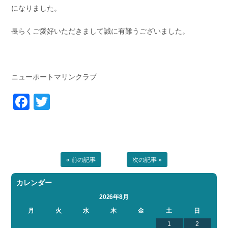
になりました。
お問い合わせ
会社概要
Contact us
Company
長らくご愛好いただきまして誠に有難うございました。
採用情報
リンク集
Recruit
Link
ニューポートマリンクラブ
Facebook
Twitter
« 前の記事
次の記事 »
カレンダー
2026年8月
月
火
水
木
金
土
日
1
2