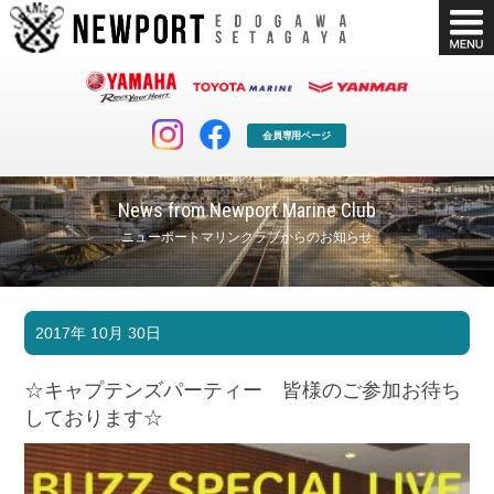
会員専用ページ
News from Newport Marine Club
ニューポートマリンクラブからのお知らせ
マリンクラブ
ボート販売
2017年 10月 30日
マリンライフを堪能したい！
安心・納得のボート選び！
ボート免許
シースタイル
☆キャプテンズパーティー 皆様のご参加お待ち
長年の実績と信頼！
Sea-Style
しております☆
店舗情報
公式ブログ
Shop Info.
Blog