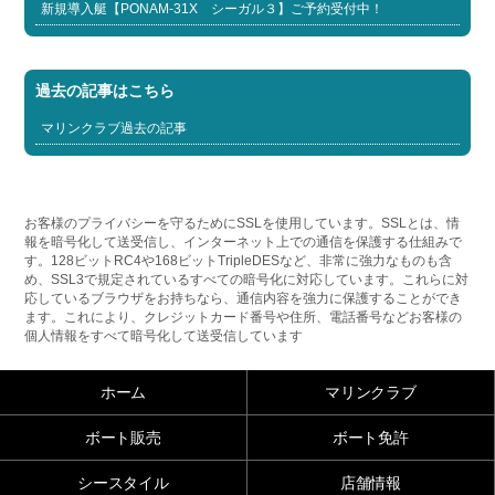
新規導入艇【PONAM-31X シーガル３】ご予約受付中！
過去の記事はこちら
マリンクラブ過去の記事
お客様のプライバシーを守るためにSSLを使用しています。SSLとは、情
報を暗号化して送受信し、インターネット上での通信を保護する仕組みで
す。128ビットRC4や168ビットTripleDESなど、非常に強力なものも含
め、SSL3で規定されているすべての暗号化に対応しています。これらに対
応しているブラウザをお持ちなら、通信内容を強力に保護することができ
ます。これにより、クレジットカード番号や住所、電話番号などお客様の
個人情報をすべて暗号化して送受信しています
ホーム
マリンクラブ
ボート販売
ボート免許
シースタイル
店舗情報