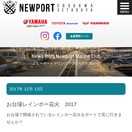
会員専用ページ
News from Newport Marine Club
ニューポートマリンクラブからのお知らせ
マリンクラブ
ボート販売
2017年 12月 13日
マリンライフを堪能したい！
安心・納得のボート選び！
ボート免許
シースタイル
お台場レインボー花火 2017
長年の実績と信頼！
Sea-Style
お台場で開催されているレインボー花火をボートで見に行きま
店舗情報
公式ブログ
せんか？
Shop Info.
Blog