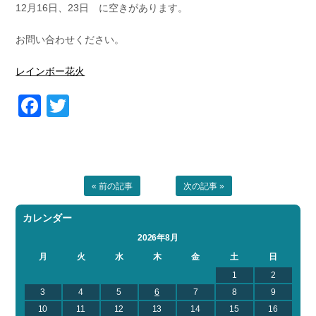
12月16日、23日 に空きがあります。
お問い合わせ
会社概要
Contact us
Company
お問い合わせください。
採用情報
リンク集
レインボー花火
Recruit
Link
Facebook
Twitter
« 前の記事
次の記事 »
カレンダー
2026年8月
月
火
水
木
金
土
日
1
2
3
4
5
6
7
8
9
10
11
12
13
14
15
16