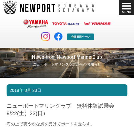
会員専用ページ
News from Newport Marine Club
ニューポートマリンクラブからのお知らせ
マリンクラブ
ボート販売
2018年 8月 23日
マリンライフを堪能したい！
安心・納得のボート選び！
ボート免許
シースタイル
ニューポートマリンクラブ 無料体験試乗会
長年の実績と信頼！
Sea-Style
9/22(土）23(日）
店舗情報
公式ブログ
海の上で爽やかな風を受けてボートを走らす。
Shop Info.
Blog