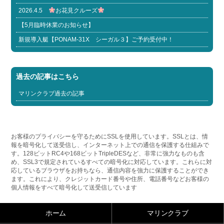
2026.4.5
お花見クルーズ
【5月臨時休業のお知らせ】
新規導入艇【PONAM-31X シーガル３】ご予約受付中！
過去の記事はこちら
マリンクラブ過去の記事
お客様のプライバシーを守るためにSSLを使用しています。SSLとは、情
報を暗号化して送受信し、インターネット上での通信を保護する仕組みで
す。128ビットRC4や168ビットTripleDESなど、非常に強力なものも含
め、SSL3で規定されているすべての暗号化に対応しています。これらに対
応しているブラウザをお持ちなら、通信内容を強力に保護することができ
ます。これにより、クレジットカード番号や住所、電話番号などお客様の
個人情報をすべて暗号化して送受信しています
ホーム
マリンクラブ