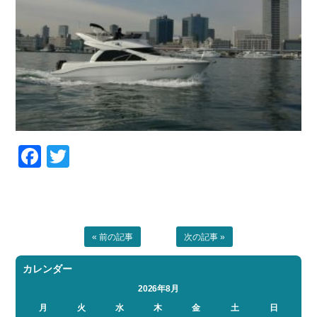
Facebook
Twitter
« 前の記事
次の記事 »
カレンダー
2026年8月
月
火
水
木
金
土
日