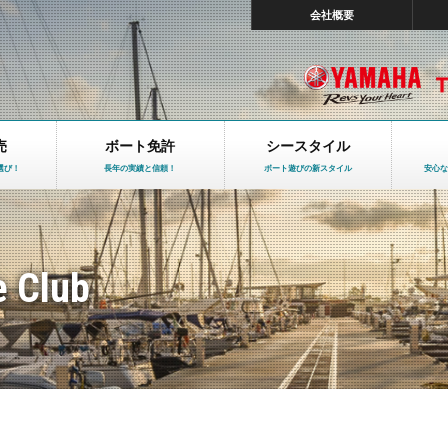
会社概要
売
ボート免許
シースタイル
選び！
長年の実績と信頼！
ボート遊びの新スタイル
安心な
e Club