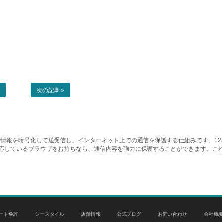
事
次の記事 »
情報を暗号化して送受信し、インターネット上での通信を保護する仕組みです。128ビッ
対応しているブラウザをお持ちなら、通信内容を強力に保護することができます。こ
ート免許
シースタイル
店舗情報
公式ブログ
お問い合わせ
会社概