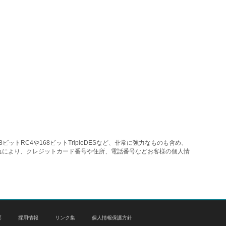
トRC4や168ビットTripleDESなど、非常に強力なものも含め、
れにより、クレジットカード番号や住所、電話番号などお客様の個人情
要
採用情報
リンク集
個人情報保護方針