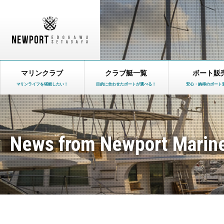
マリンクラブ
クラブ艇一覧
ボート販
マリンライフを堪能したい！
目的に合わせたボートが選べる！
安心・納得のボート
News from Newport Marin