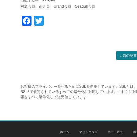
出艇手数料 ¥20,000
対象会員 正会員 Grand会員 Seagull会員
Facebook
Twitter
« 前の記
お客様のプライバシーを守るためにSSLを使用しています。SSLとは、
SSL3で規定されているすべての暗号化に対応しています。これらに
報をすべて暗号化して送受信しています
ホーム
マリンクラブ
ボート販売
ボ