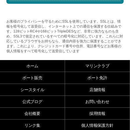
お客様のプライバシーを守るためにSSLを使用しています。SSLとは、情
報を暗号化して送受信し、インターネット上での通信を保護する仕組みで
す。128ビットRC4や168ビットTripleDESなど、非常に強力なものも含
め、SSL3で規定されているすべての暗号化に対応しています。これらに対
応しているブラウザをお持ちなら、通信内容を強力に保護することができ
ます。これにより、クレジットカード番号や住所、電話番号などお客様の
個人情報をすべて暗号化して送受信しています
ホーム
マリンクラブ
ボート販売
ボート免許
シースタイル
店舗情報
公式ブログ
お問い合わせ
会社概要
採用情報
リンク集
個人情報保護方針