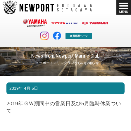
会員専用ページ
News from Newport Marine Club
ニューポートマリンクラブからのお知らせ
マリンクラブ
ボート販売
2019年 4月 5日
マリンライフを堪能したい！
安心・納得のボート選び！
ボート免許
シースタイル
2019年ＧＷ期間中の営業日及び5月臨時休業つい
長年の実績と信頼！
Sea-Style
て
店舗情報
公式ブログ
Shop Info.
Blog