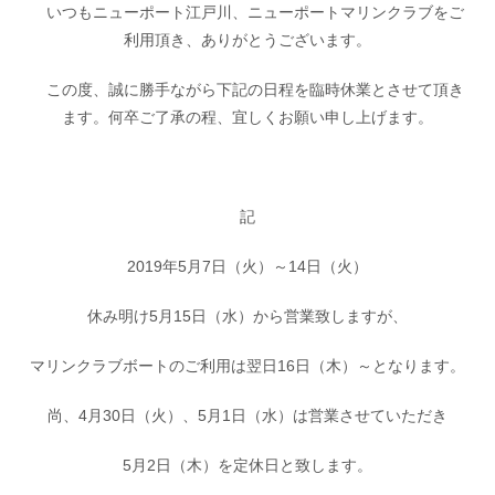
いつもニューポート江戸川、ニューポートマリンクラブをご
お問い合わせ
会社概要
利用頂き、ありがとうございます。
Contact us
Company
この度、誠に勝手ながら下記の日程を臨時休業とさせて頂き
採用情報
リンク集
Recruit
Link
ます。何卒ご了承の程、宜しくお願い申し上げます。
記
2019年5月7日（火）～14日（火）
休み明け5月15日（水）から営業致しますが、
マリンクラブボートのご利用は翌日16日（木）～となります。
尚、4月30日（火）、5月1日（水）は営業させていただき
5月2日（木）を定休日と致します。