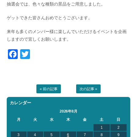
抽選会では、色々な種類の景品をご用意しました。
ゲットできた皆さんおめでとうございます。
来年も多くのメンバー様に楽しんでいただけるイベントを企画
しますので宜しくお願いします。
Facebook
Twitter
« 前の記事
次の記事 »
カレンダー
2026年8月
月
火
水
木
金
土
日
1
2
3
4
5
6
7
8
9