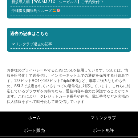
新規導入艇【PONAM-31X シーガル３】ご予約受付中！
沖縄慶良間諸島クルーズ
過去の記事はこちら
マリンクラブ過去の記事
お客様のプライバシーを守るためにSSLを使用しています。SSLとは、情
報を暗号化して送受信し、インターネット上での通信を保護する仕組みで
す。128ビットRC4や168ビットTripleDESなど、非常に強力なものも含
め、SSL3で規定されているすべての暗号化に対応しています。これらに対
応しているブラウザをお持ちなら、通信内容を強力に保護することができ
ます。これにより、クレジットカード番号や住所、電話番号などお客様の
個人情報をすべて暗号化して送受信しています
ホーム
マリンクラブ
ボート販売
ボート免許