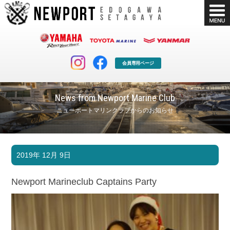
会員専用ページ
News from Newport Marine Club
ニューポートマリンクラブからのお知らせ
マリンクラブ
ボート販売
2019年 12月 9日
マリンライフを堪能したい！
安心・納得のボート選び！
ボート免許
シースタイル
Newport Marineclub Captains Party
長年の実績と信頼！
Sea-Style
店舗情報
公式ブログ
Shop Info.
Blog