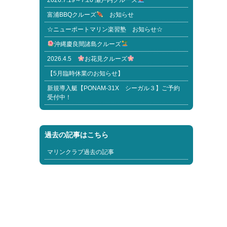
2026.7.19～7.20 瀬戸内クルーズ
富浦BBQクルーズ
お知らせ
☆ニューポートマリン楽習塾 お知らせ☆
沖縄慶良間諸島クルーズ
2026.4.5
お花見クルーズ
【5月臨時休業のお知らせ】
新規導入艇【PONAM-31X シーガル３】ご予約
受付中！
過去の記事はこちら
マリンクラブ過去の記事