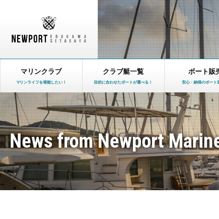
マリンクラブ
クラブ艇一覧
ボート販
マリンライフを堪能したい！
目的に合わせたボートが選べる！
安心・納得のボート
News from Newport Marin