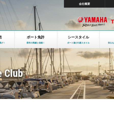
会社概要
売
ボート免許
シースタイル
選び！
長年の実績と信頼！
ボート遊びの新スタイル
安心な
e Club