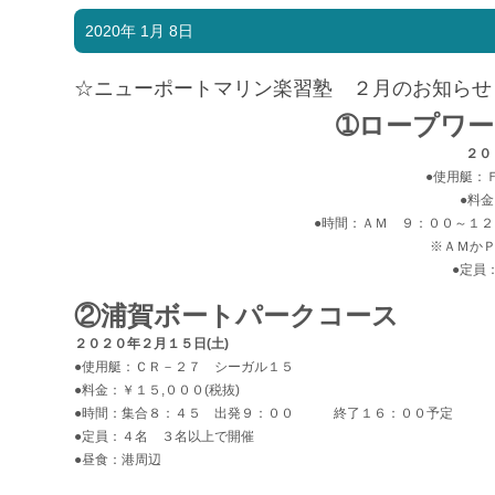
2020年 1月 8日
☆ニューポートマリン楽習塾 ２月のお知らせ
➀ロープワ
２０
●使用艇：
●料金
●時間：ＡＭ ９：００～１２
※ＡＭか
●定員
②浦賀ボートパークコース
２０２０年２月１５日(土)
●使用艇：ＣＲ－２７ シーガル１５
●料金：￥１５,０００(税抜)
●時間：集合８：４５ 出発９：００ 終了１６：００予定
●定員：４名 ３名以上で開催
●昼食：港周辺