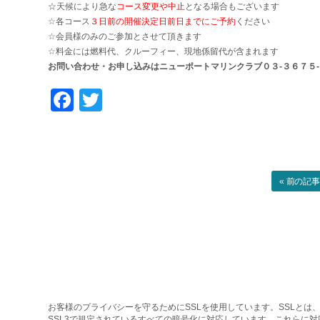
☆天候により急な
コース変更や中止
となる場合もございます
☆各コース
３日前の開催決定日前日までにご予約
ください
☆会員様のみのご参加とさせて頂きます
☆料金には燃料代、クルーフィー、現地係留代が含まれます
お問い合わせ・お申し込みはニューポートマリンクラブ０３-３６７５
Facebook
Twitter
« 前の記
お客様のプライバシーを守るためにSSLを使用しています。SSLとは、
SSL3で規定されているすべての暗号化に対応しています。これらに