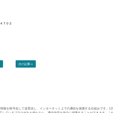
-４７０２
事
次の記事 »
情報を暗号化して送受信し、インターネット上での通信を保護する仕組みです。128ビッ
対応しているブラウザをお持ちなら、通信内容を強力に保護することができます。こ