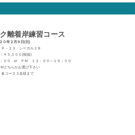
ーク離着岸練習コース
２０年２月９日(日)
ＦＲ－２３ シーガル２８
：￥５,０００(税抜)
：００ or ＰＭ １３：００～１６：００
ＰＭどちらかお選び下さい
：各コース３名様まで