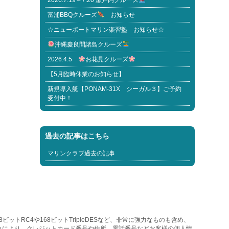
2026.7.19～7.20 瀬戸内クルーズ
富浦BBQクルーズ
お知らせ
☆ニューポートマリン楽習塾 お知らせ☆
沖縄慶良間諸島クルーズ
2026.4.5
お花見クルーズ
【5月臨時休業のお知らせ】
新規導入艇【PONAM-31X シーガル３】ご予約
受付中！
過去の記事はこちら
マリンクラブ過去の記事
トRC4や168ビットTripleDESなど、非常に強力なものも含め、
れにより、クレジットカード番号や住所、電話番号などお客様の個人情