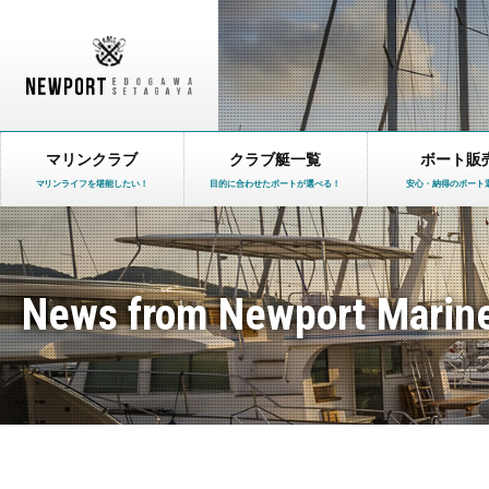
マリンクラブ
クラブ艇一覧
ボート販
マリンライフを堪能したい！
目的に合わせたボートが選べる！
安心・納得のボート
News from Newport Marin