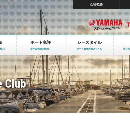
会社概要
売
ボート免許
シースタイル
選び！
長年の実績と信頼！
ボート遊びの新スタイル
安心な
e Club