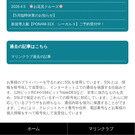
2026.4.5
お花見クルーズ
【5月臨時休業のお知らせ】
新規導入艇【PONAM-31X シーガル３】ご予約受付中！
過去の記事はこちら
マリンクラブ過去の記事
お客様のプライバシーを守るためにSSLを使用しています。SSLとは、情
報を暗号化して送受信し、インターネット上での通信を保護する仕組みで
す。128ビットRC4や168ビットTripleDESなど、非常に強力なものも含
め、SSL3で規定されているすべての暗号化に対応しています。これらに対
応しているブラウザをお持ちなら、通信内容を強力に保護することができ
ます。これにより、クレジットカード番号や住所、電話番号などお客様の
個人情報をすべて暗号化して送受信しています
ホーム
マリンクラブ