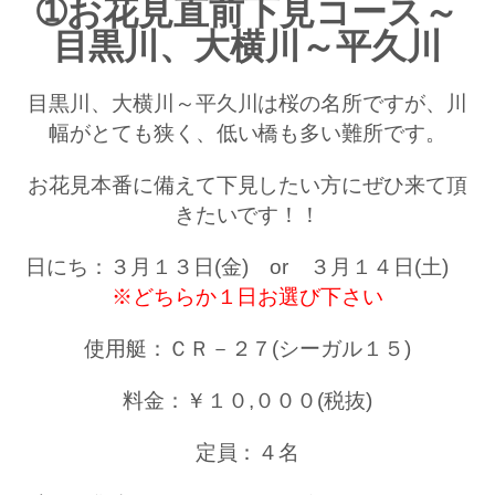
➀お花見直前下見コース～
お問い合わせ
会社概要
目黒川、大横川～平久川
Contact us
Company
採用情報
リンク集
目黒川、大横川～平久川は桜の名所ですが、川
Recruit
Link
幅がとても狭く、低い橋も多い難所です。
お花見本番に備えて下見したい方にぜひ来て頂
きたいです！！
日にち：３月１３日(金) or ３月１４日(土)
※どちらか１日お選び下さい
使用艇：ＣＲ－２７(シーガル１５)
料金：￥１０,０００(税抜)
定員：４名