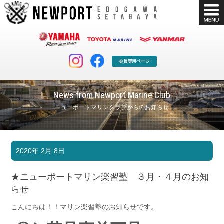
会員専用ページ
News from Newport Marine Club
ニューポートマリンクラブからのお知らせ
マリンクラブ
ボート販売
2020年 2月 8日
マリンライフを堪能したい！
安心・納得のボート選び！
ボート免許
シースタイル
★ニューポートマリン楽習塾 ３月・４月のお知
長年の実績と信頼！
Sea-Style
らせ
店舗情報
公式ブログ
こんにちは！！マリン楽習塾のお知らせです。
Shop Info.
Blog