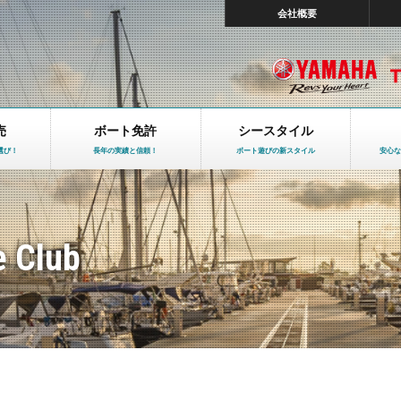
会社概要
売
ボート免許
シースタイル
選び！
長年の実績と信頼！
ボート遊びの新スタイル
安心な
e Club