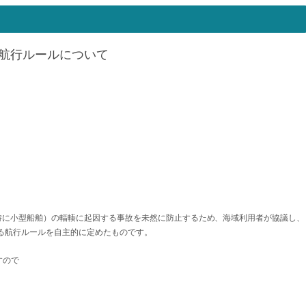
航行ルールについて
特に小型船舶）の輻輳に起因する事故を未然に防止するため、海域利用者が協議し、
ける航行ルールを自主的に定めたものです。
すので