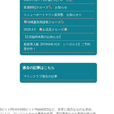
2026.7.19～7.20 瀬戸内クルーズ
富浦BBQクルーズ
お知らせ
☆ニューポートマリン楽習塾 お知らせ☆
沖縄慶良間諸島クルーズ
2026.4.5
お花見クルーズ
【5月臨時休業のお知らせ】
新規導入艇【PONAM-31X シーガル３】ご予約
受付中！
過去の記事はこちら
マリンクラブ過去の記事
トRC4や168ビットTripleDESなど、非常に強力なものも含め、
れにより、クレジットカード番号や住所、電話番号などお客様の個人情