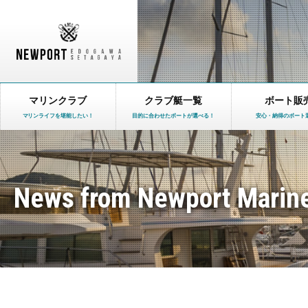
マリンクラブ
クラブ艇一覧
ボート販
マリンライフを堪能したい！
目的に合わせたボートが選べる！
安心・納得のボート
News from Newport Marin