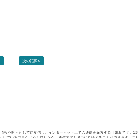
事
次の記事 »
情報を暗号化して送受信し、インターネット上での通信を保護する仕組みです。128ビッ
対応しているブラウザをお持ちなら、通信内容を強力に保護することができます。こ