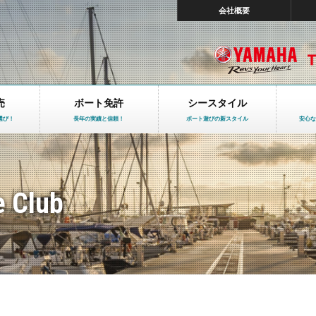
会社概要
売
ボート免許
シースタイル
選び！
長年の実績と信頼！
ボート遊びの新スタイル
安心な
e Club