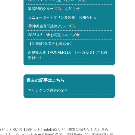
2026.7.19～7.20 瀬戸内クルーズ
富浦BBQクルーズ
お知らせ
☆ニューポートマリン楽習塾 お知らせ☆
沖縄慶良間諸島クルーズ
2026.4.5
お花見クルーズ
【5月臨時休業のお知らせ】
新規導入艇【PONAM-31X シーガル３】ご予約
受付中！
過去の記事はこちら
マリンクラブ過去の記事
トRC4や168ビットTripleDESなど、非常に強力なものも含め、
れにより、クレジットカード番号や住所、電話番号などお客様の個人情