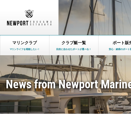
マリンクラブ
クラブ艇一覧
ボート販
マリンライフを堪能したい！
目的に合わせたボートが選べる！
安心・納得のボート
News from Newport Marin