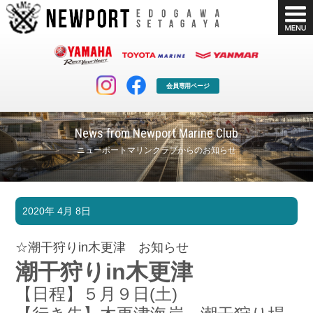
会員専用ページ
News from Newport Marine Club
ニューポートマリンクラブからのお知らせ
マリンクラブ
ボート販売
2020年 4月 8日
マリンライフを堪能したい！
安心・納得のボート選び！
ボート免許
シースタイル
☆潮干狩りin木更津 お知らせ
長年の実績と信頼！
Sea-Style
潮干狩りin木更津
店舗情報
公式ブログ
【日程】５月９日(土)
Shop Info.
Blog