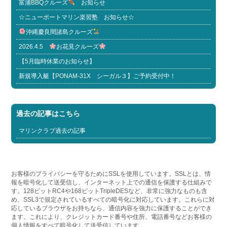
富浦BBQクルーズ
お知らせ
☆ニューポートマリン楽習塾 お知らせ☆
沖縄慶良間諸島クルーズ
2026.4.5
お花見クルーズ
【5月臨時休業のお知らせ】
新規導入艇【PONAM-31X シーガル３】ご予約受付中！
過去の記事はこちら
マリンクラブ過去の記事
お客様のプライバシーを守るためにSSLを使用しています。SSLとは、情
報を暗号化して送受信し、インターネット上での通信を保護する仕組みで
す。128ビットRC4や168ビットTripleDESなど、非常に強力なものも含
め、SSL3で規定されているすべての暗号化に対応しています。これらに対
応しているブラウザをお持ちなら、通信内容を強力に保護することができ
ます。これにより、クレジットカード番号や住所、電話番号などお客様の
個人情報をすべて暗号化して送受信しています