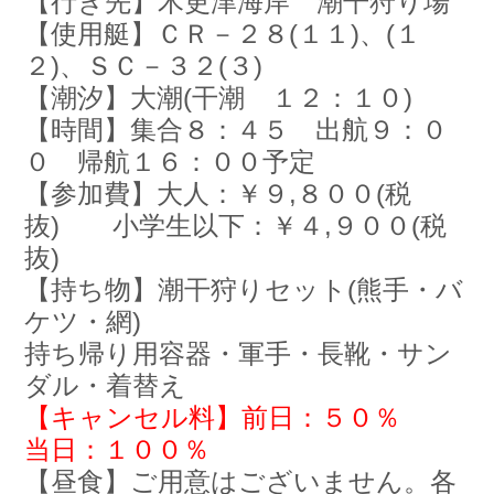
【行き先】木更津海岸 潮干狩り場
お問い合わせ
会社概要
【使用艇】ＣＲ－２８(１１)、(１
Contact us
Company
２)、ＳＣ－３２(３)
【潮汐】大潮(干潮 １２：１０)
採用情報
リンク集
Recruit
Link
【時間】集合８：４５ 出航９：０
０ 帰航１６：００予定
【参加費】大人：￥９,８００(税
抜) 小学生以下：￥４,９００(税
抜)
【持ち物】潮干狩りセット(熊手・バ
ケツ・網)
持ち帰り用容器・軍手・長靴・サン
ダル・着替え
【キャンセル料】前日：５０％
当日：１００％
【昼食】ご用意はございません。各