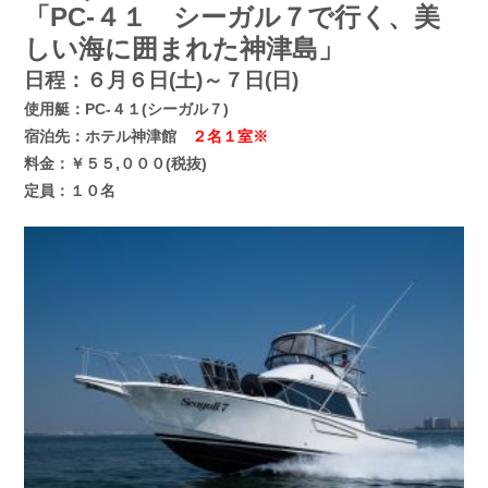
「PC-４１ シーガル７で行く、美
お問い合わせ
会社概要
しい海に囲まれた神津島」
Contact us
Company
日程：６月６日(土)～７日(日)
採用情報
リンク集
使用艇：PC-４１(シーガル７)
Recruit
Link
宿泊先：ホテル神津館
２名１室※
料金：￥５５,０００(税抜)
定員：１０名