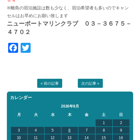
※離島の宿泊施設は数も少なく、宿泊希望者も多いのでキャン
セルはお早めにお願い致します
ニューポートマリンクラブ ０３－３６７５－
４７０２
Facebook
Twitter
« 前の記事
次の記事 »
カレンダー
2026年8月
月
火
水
木
金
土
日
1
2
3
4
5
6
7
8
9
10
11
12
13
14
15
16