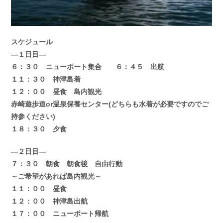
スケジュール
—１日目—
６：３０ ニューポート集合 ６：４５ 出航
１１：３０ 神津島着
１２：００ 昼食 島内観光
赤崎遊歩道or温泉保養センター(どちらも水着が必要ですのでご
持参ください)
１８：３０ 夕食
—２日目—
７：３０ 朝食 朝食後 自由行動
～ご希望があれば島内観光～
１１：００ 昼食
１２：００ 神津島出航
１７：００ ニューポート帰航