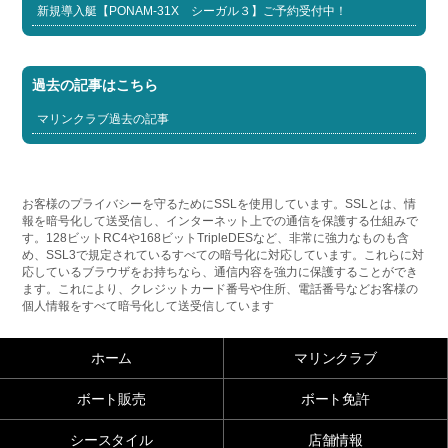
新規導入艇【PONAM-31X シーガル３】ご予約受付中！
過去の記事はこちら
マリンクラブ過去の記事
お客様のプライバシーを守るためにSSLを使用しています。SSLとは、情
報を暗号化して送受信し、インターネット上での通信を保護する仕組みで
す。128ビットRC4や168ビットTripleDESなど、非常に強力なものも含
め、SSL3で規定されているすべての暗号化に対応しています。これらに対
応しているブラウザをお持ちなら、通信内容を強力に保護することができ
ます。これにより、クレジットカード番号や住所、電話番号などお客様の
個人情報をすべて暗号化して送受信しています
ホーム
マリンクラブ
ボート販売
ボート免許
シースタイル
店舗情報