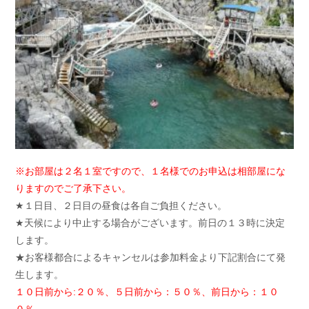
※お部屋は２名１室ですので、１名様でのお申込は相部屋にな
りますのでご了承下さい。
★１日目、２日目の昼食は各自ご負担ください。
★天候により中止する場合がございます。前日の１３時に決定
します。
★お客様都合によるキャンセルは参加料金より下記割合にて発
生します。
１０日前から:２０％、５日前から：５０％、前日から：１０
０％