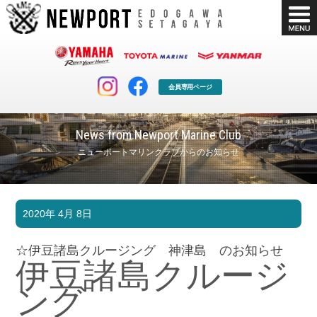
会員専用ページ
News from Newport Marine Club
ニューポートマリンクラブからのお知らせ
マリンクラブ
ボート販売
2020年 4月 8日
マリンライフを堪能したい！
安心・納得のボート選び！
ボート免許
シースタイル
☆伊豆諸島クルージング 神津島 のお知らせ
長年の実績と信頼！
Sea-Style
伊豆諸島クルージ
店舗情報
公式ブログ
ング
Shop Info.
Blog