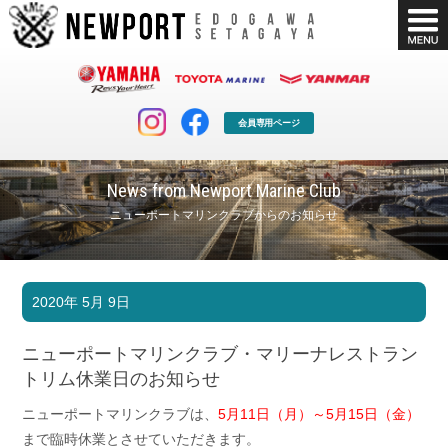
会員専用ページ
News from Newport Marine Club
ニューポートマリンクラブからのお知らせ
マリンクラブ
ボート販売
2020年 5月 9日
マリンライフを堪能したい！
安心・納得のボート選び！
ボート免許
シースタイル
ニューポートマリンクラブ・マリーナレストラン
長年の実績と信頼！
Sea-Style
トリム休業日のお知らせ
店舗情報
公式ブログ
ニューポートマリンクラブは、
5月11日（月）～5月15日（金）
Shop Info.
Blog
まで臨時休業とさせていただきます。