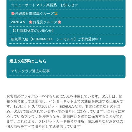
☆ニューポートマリン楽習塾 お知らせ☆
沖縄慶良間諸島クルーズ
2026.4.5
お花見クルーズ
【5月臨時休業のお知らせ】
新規導入艇【PONAM-31X シーガル３】ご予約受付中！
過去の記事はこちら
マリンクラブ過去の記事
お客様のプライバシーを守るためにSSLを使用しています。SSLとは、情
報を暗号化して送受信し、インターネット上での通信を保護する仕組みで
す。128ビットRC4や168ビットTripleDESなど、非常に強力なものも含
め、SSL3で規定されているすべての暗号化に対応しています。これらに対
応しているブラウザをお持ちなら、通信内容を強力に保護することができ
ます。これにより、クレジットカード番号や住所、電話番号などお客様の
個人情報をすべて暗号化して送受信しています