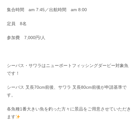
お問い合わせ
会社概要
集合時間 am 7:45／出航時間 am 8:00
Contact us
Company
定員 8名
採用情報
リンク集
Recruit
Link
参加費 7,000円/人
シーバス・サワラはニューポートフィッシングダービー対象魚
です！
シーバス 叉長70cm前後、サワラ 叉長80cm前後が申請基準で
す。
各魚種1番大きい魚を釣った方々に景品をご用意させていただき
ます