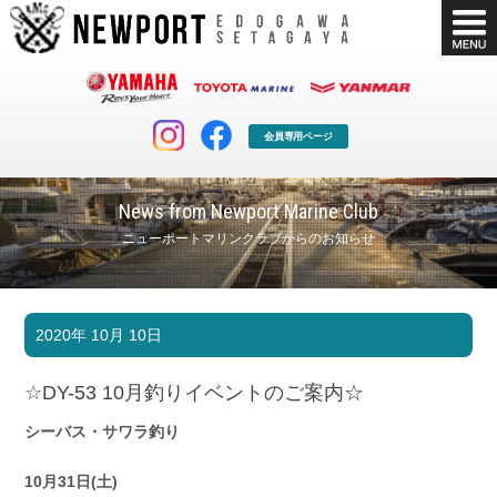
会員専用ページ
News from Newport Marine Club
ニューポートマリンクラブからのお知らせ
マリンクラブ
ボート販売
2020年 10月 10日
マリンライフを堪能したい！
安心・納得のボート選び！
ボート免許
シースタイル
☆DY-53 10月釣りイベントのご案内☆
長年の実績と信頼！
Sea-Style
シーバス・サワラ釣り
店舗情報
公式ブログ
Shop Info.
Blog
10月31日(土)