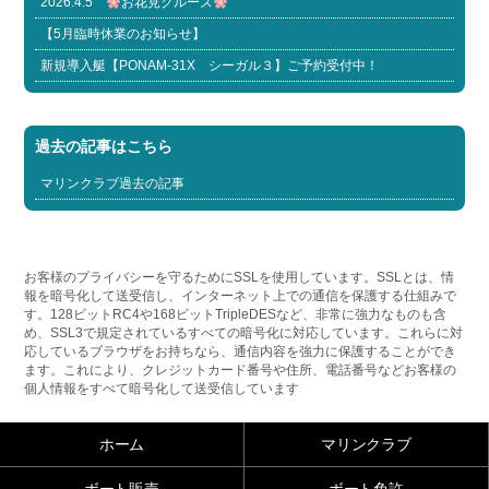
2026.4.5
お花見クルーズ
【5月臨時休業のお知らせ】
新規導入艇【PONAM-31X シーガル３】ご予約受付中！
過去の記事はこちら
マリンクラブ過去の記事
お客様のプライバシーを守るためにSSLを使用しています。SSLとは、情
報を暗号化して送受信し、インターネット上での通信を保護する仕組みで
す。128ビットRC4や168ビットTripleDESなど、非常に強力なものも含
め、SSL3で規定されているすべての暗号化に対応しています。これらに対
応しているブラウザをお持ちなら、通信内容を強力に保護することができ
ます。これにより、クレジットカード番号や住所、電話番号などお客様の
個人情報をすべて暗号化して送受信しています
ホーム
マリンクラブ