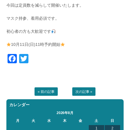
今回は定員数を減らして開催いたします。
マスク持参、着用必須です。
初心者の方も大歓迎です
10月11日(日)11時予約開始
Facebook
Twitter
« 前の記事
次の記事 »
カレンダー
2026年8月
月
火
水
木
金
土
日
1
2