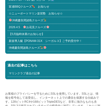
富浦BBQクルーズ
お知らせ
☆ニューポートマリン楽習塾 お知らせ☆
沖縄慶良間諸島クルーズ
2026.4.5
お花見クルーズ
【5月臨時休業のお知らせ】
新規導入艇【PONAM-31X シーガル３】ご予約受付中！
沖縄慶良間諸島クルーズ
過去の記事はこちら
マリンクラブ過去の記事
お客様のプライバシーを守るためにSSLを使用しています。SSLとは、情
報を暗号化して送受信し、インターネット上での通信を保護する仕組みで
す。128ビットRC4や168ビットTripleDESなど、非常に強力なものも含
め、SSL3で規定されているすべての暗号化に対応しています。これらに対