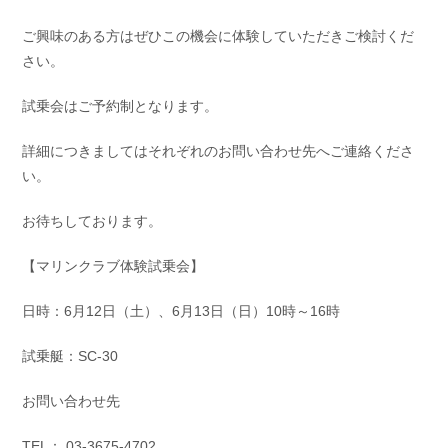
お問い合わせ
会社概要
ご興味のある方はぜひこの機会に体験していただきご検討くだ
Contact us
Company
さい。
採用情報
リンク集
Recruit
Link
試乗会はご予約制となります。
詳細につきましてはそれぞれのお問い合わせ先へご連絡くださ
い。
お待ちしております。
【マリンクラブ体験試乗会】
日時：6月12日（土）、6月13日（日）10時～16時
試乗艇：SC-30
お問い合わせ先
TEL： 03-3675-4702