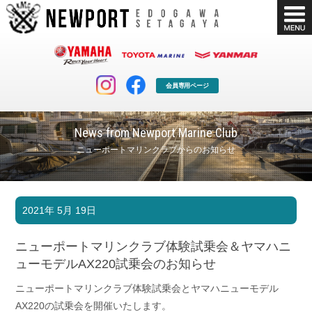
会員専用ページ
News from Newport Marine Club
ニューポートマリンクラブからのお知らせ
マリンクラブ
ボート販売
2021年 5月 19日
マリンライフを堪能したい！
安心・納得のボート選び！
ボート免許
シースタイル
ニューポートマリンクラブ体験試乗会＆ヤマハニ
長年の実績と信頼！
Sea-Style
ューモデルAX220試乗会のお知らせ
店舗情報
公式ブログ
ニューポートマリンクラブ体験試乗会とヤマハニューモデル
Shop Info.
Blog
AX220の試乗会を開催いたします。