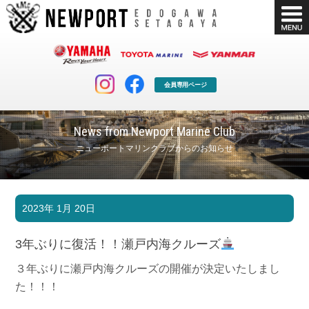
会員専用ページ
News from Newport Marine Club
ニューポートマリンクラブからのお知らせ
マリンクラブ
ボート販売
2023年 1月 20日
マリンライフを堪能したい！
安心・納得のボート選び！
ボート免許
シースタイル
3年ぶりに復活！！瀬戸内海クルーズ
長年の実績と信頼！
Sea-Style
３年ぶりに瀬戸内海クルーズの開催が決定いたしまし
店舗情報
公式ブログ
た！！！
Shop Info.
Blog