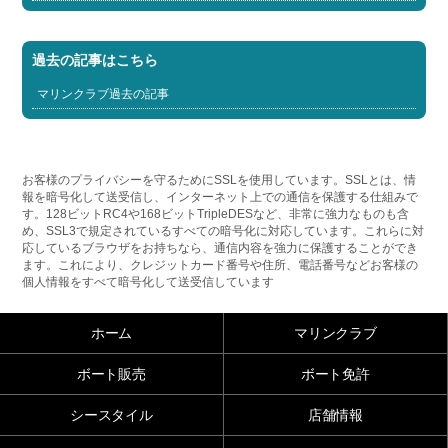
過去の記事はこちら
マリンクラブ過去の記事
お客様のプライバシーを守るためにSSLを使用しています。SSLとは、情
報を暗号化して送受信し、インターネット上での通信を保護する仕組みで
す。128ビットRC4や168ビットTripleDESなど、非常に強力なものも含
め、SSL3で規定されているすべての暗号化に対応しています。これらに対
応しているブラウザをお持ちなら、通信内容を強力に保護することができ
ます。これにより、クレジットカード番号や住所、電話番号などお客様の
個人情報をすべて暗号化して送受信しています
ホーム
マリンクラブ
ボート販売
ボート免許
シースタイル
店舗情報