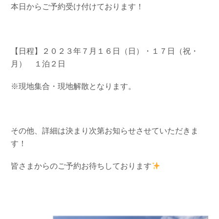
本日からご予約受け付けております！
お問い合わせ
会社概要
Contact us
Company
採用情報
リンク集
【日程】２０２３年７月１６日（日）・１７日（祝・
Recruit
Link
月） １泊２日
※現地集合・現地解散となります。
その他、詳細は決まり次第お知らせさせていただきま
す！
皆さまからのご予約お待ちしております