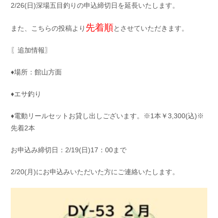
2/26(日)深場五目釣りの申込締切日を延長いたします。
お問い合わせ
会社概要
Contact us
Company
先着順
また、こちらの投稿より
とさせていただきます。
採用情報
リンク集
〖追加情報〗
Recruit
Link
♦場所：館山方面
♦エサ釣り
♦電動リールセットお貸し出しございます。※1本￥3,300(込)※
先着2本
お申込み締切日：2/19(日)17：00まで
2/20(月)にお申込みいただいた方にご連絡いたします。