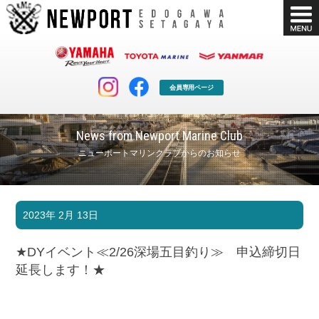
会員専用ページ
News from Newport Marine Club
ニューポートマリンクラブからのお知らせ
マリンクラブ
ボート販売
2023年 2月 13日
マリンライフを堪能したい！
安心・納得のボート選び！
ボート免許
シースタイル
★DYイベント≪2/26深場五目釣り≫ 申込締切日
長年の実績と信頼！
Sea-Style
延長します！★
店舗情報
公式ブログ
Shop Info.
Blog